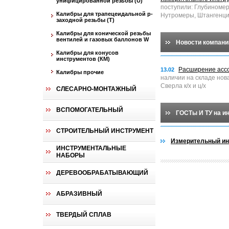
унифицированной резьбы (U)
поступили: Глубиноме
Калибры для трапецеидальной p-
Нутромеры, Штангенци
заходной резьбы (T)
Калибры для конической резьбы
вентилей и газовых баллонов W
Новости компани
Калибры для конусов
инструментов (КМ)
Расширение асс
13.02
Калибры прочие
наличии на складе нов
Сверла к/х и ц/х
СЛЕСАРНО-МОНТАЖНЫЙ
ВСПОМОГАТЕЛЬНЫЙ
ГОСТы И ТУ на и
СТРОИТЕЛЬНЫЙ ИНСТРУМЕНТ
Измерительный ин
ИНСТРУМЕНТАЛЬНЫЕ
НАБОРЫ
ДЕРЕВООБРАБАТЫВАЮЩИЙ
АБРАЗИВНЫЙ
ТВЕРДЫЙ СПЛАВ