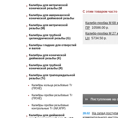
Калибры для метрической
конической резьбы (М
С этим товаром часто
Калибры для американской
конической дюймовой резьбы
Калибр-пробка М 68 
Калибры для метрической
ПР
10586.00 р.
резьбы (М)
Калибр-пробка М 27 
Калибры для трубной
LH
5734.50 р.
цилиндрической резьбы (G)
Калибры гладкие для отверстий
и валов
Калибры для конической
дюймовой резьбы (K)
Калибры для трубной
конической резьбы (R)
Калибры для трапецеидальной
резьбы (Tr)
Калибры кольца резьбовые Tr
(ПР,НЕ)
Калибры-пробки резьбовые Tr
(ПР,НЕ)
Поступление на 
Калибры-пробки резьбовые
контрольные Tr (КИ,КПР)
На склад поступ
28.02
Калибры для дюймовой
измерительного инстр