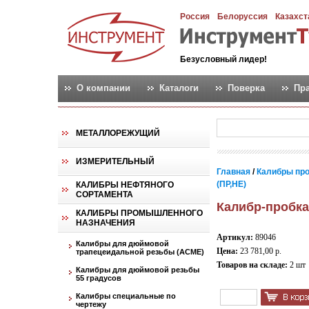
Россия
Белоруссия
Казахст
Безусловный лидер!
О компании
Каталоги
Поверка
Пр
МЕТАЛЛОРЕЖУЩИЙ
ИЗМЕРИТЕЛЬНЫЙ
Главная
/
Калибры пр
(ПР,НЕ)
КАЛИБРЫ НЕФТЯНОГО
СОРТАМЕНТА
Калибр-пробка
КАЛИБРЫ ПРОМЫШЛЕННОГО
НАЗНАЧЕНИЯ
Артикул:
89046
Калибры для дюймовой
Цена:
23 781,00 р.
трапецеидальной резьбы (АСМЕ)
Товаров на складе:
2 шт
Калибры для дюймовой резьбы
55 градусов
Калибры специальные по
чертежу