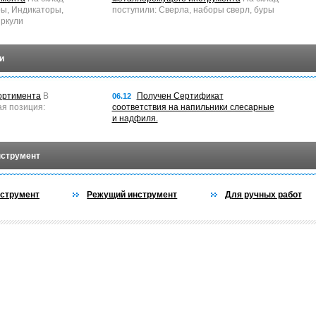
ры, Индикаторы,
поступили: Сверла, наборы сверл, буры
ркули
и
ортимента
В
Получен Сертификат
06.12
ая позиция:
соответствия на напильники слесарные
и надфиля.
нструмент
струмент
Режущий инструмент
Для ручных работ