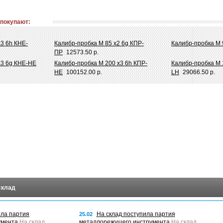
 покупают:
х3 6h КНЕ-
Калибр-пробка М 85 х2 6g КПР-
Калибр-пробка М 
ПР
12573.50 р.
х3 6g КНЕ-НЕ
Калибр-пробка М 200 х3 6h КПР-
Калибр-пробка М 
НЕ
100152.00 р.
LH
29066.50 р.
склад
ила партия
На склад поступила партия
25.02
умента
На склад
металлорежущего инструмента
На склад