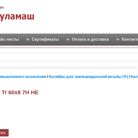
ан
айс-листы
Сертификаты
Оплата и доставка
Контак
омышленного назначения
/
Калибры для трапецеидальной резьбы (Tr)
/
Кал
 Tr 60х8 7H НЕ