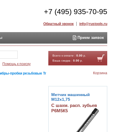
+7 (495) 935-70-95
Обратный звонок
info@rustools.ru
ты
Прием заявок
Найти
Всего к оплате :
0.00
р.
Ваша скидка :
0.00
р.
Помощь к поиску
Корзина
ибры-пробки резьбовые Tr
Метчик машинный
М12х1,75
С шахм. расп. зубьев
Р6М5К5