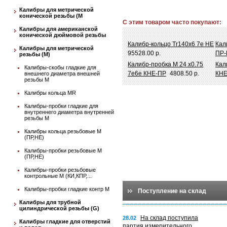
Калибры для метрической
конической резьбы (М
С этим товаром часто покупают:
Калибры для американской
конической дюймовой резьбы
Калибр-кольцо Tr140х6 7e НЕ
Кал
Калибры для метрической
95528.00 р.
ПР-
резьбы (М)
Калибр-пробка М 24 х0.75
Кал
Калибры-скобы гладкие для
7e6e КНЕ-ПР
4808.50 р.
КНЕ
внешнего диаметра внешней
резьбы М
Калибры кольца MR
Калибры-пробки гладкие для
внутреннего диаметра внутренней
резьбы М
Калибры кольца резьбовые М
(ПР,НЕ)
Калибры-пробки резьбовые М
(ПР,НЕ)
Калибры-пробки резьбовые
контрольные М (КИ,КПР,...
Калибры-пробки гладкие контр М
Поступление на склад
Калибры для трубной
цилиндрической резьбы (G)
На склад поступила
28.02
Калибры гладкие для отверстий
партия измерительного