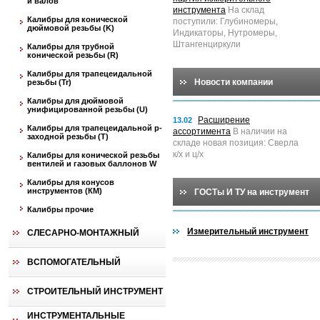
и валов
инструмента
На склад
Калибры для конической
поступили: Глубиномеры,
дюймовой резьбы (K)
Индикаторы, Нутромеры,
Штангенциркули
Калибры для трубной
конической резьбы (R)
Калибры для трапецеидальной
Новости компании
резьбы (Tr)
Калибры для дюймовой
унифицированной резьбы (U)
Расширение
13.02
Калибры для трапецеидальной p-
ассортимента
В наличии на
заходной резьбы (T)
складе новая позиция: Сверла
к/х и ц/х
Калибры для конической резьбы
вентилей и газовых баллонов W
Калибры для конусов
инструментов (КМ)
ГОСТы И ТУ на инструмент
Калибры прочие
Измерительный инструмент
СЛЕСАРНО-МОНТАЖНЫЙ
ВСПОМОГАТЕЛЬНЫЙ
СТРОИТЕЛЬНЫЙ ИНСТРУМЕНТ
ИНСТРУМЕНТАЛЬНЫЕ