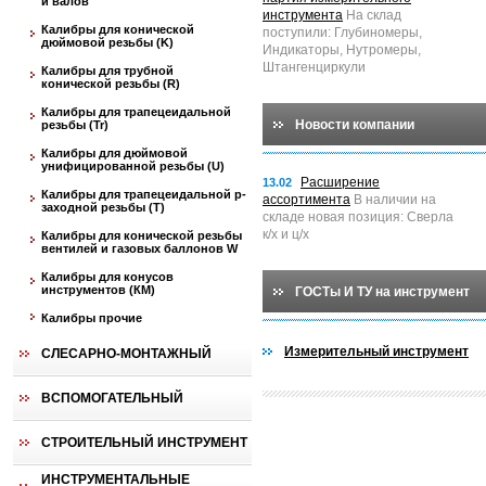
и валов
инструмента
На склад
Калибры для конической
поступили: Глубиномеры,
дюймовой резьбы (K)
Индикаторы, Нутромеры,
Штангенциркули
Калибры для трубной
конической резьбы (R)
Калибры для трапецеидальной
Новости компании
резьбы (Tr)
Калибры для дюймовой
унифицированной резьбы (U)
Расширение
13.02
Калибры для трапецеидальной p-
ассортимента
В наличии на
заходной резьбы (T)
складе новая позиция: Сверла
к/х и ц/х
Калибры для конической резьбы
вентилей и газовых баллонов W
Калибры для конусов
инструментов (КМ)
ГОСТы И ТУ на инструмент
Калибры прочие
Измерительный инструмент
СЛЕСАРНО-МОНТАЖНЫЙ
ВСПОМОГАТЕЛЬНЫЙ
СТРОИТЕЛЬНЫЙ ИНСТРУМЕНТ
ИНСТРУМЕНТАЛЬНЫЕ