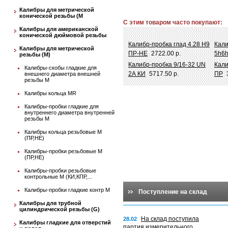
Калибры для метрической
конической резьбы (М
С этим товаром часто покупают:
Калибры для американской
конической дюймовой резьбы
Калибр-пробка глад 4.28 Н9
Кали
Калибры для метрической
ПР-НЕ
2722.00 р.
5h6h
резьбы (М)
Калибр-пробка 9/16-32 UN
Кали
Калибры-скобы гладкие для
2А КИ
5717.50 р.
ПР
внешнего диаметра внешней
резьбы М
Калибры кольца MR
Калибры-пробки гладкие для
внутреннего диаметра внутренней
резьбы М
Калибры кольца резьбовые М
(ПР,НЕ)
Калибры-пробки резьбовые М
(ПР,НЕ)
Калибры-пробки резьбовые
контрольные М (КИ,КПР,...
Калибры-пробки гладкие контр М
Поступление на склад
Калибры для трубной
цилиндрической резьбы (G)
На склад поступила
28.02
Калибры гладкие для отверстий
партия измерительного