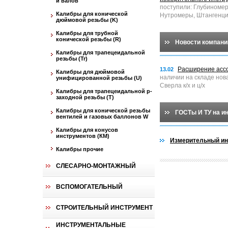
и валов
поступили: Глубиноме
Калибры для конической
Нутромеры, Штангенци
дюймовой резьбы (K)
Калибры для трубной
конической резьбы (R)
Новости компани
Калибры для трапецеидальной
резьбы (Tr)
Расширение асс
13.02
Калибры для дюймовой
наличии на складе нов
унифицированной резьбы (U)
Сверла к/х и ц/х
Калибры для трапецеидальной p-
заходной резьбы (T)
Калибры для конической резьбы
ГОСТы И ТУ на и
вентилей и газовых баллонов W
Калибры для конусов
инструментов (КМ)
Измерительный ин
Калибры прочие
СЛЕСАРНО-МОНТАЖНЫЙ
ВСПОМОГАТЕЛЬНЫЙ
СТРОИТЕЛЬНЫЙ ИНСТРУМЕНТ
ИНСТРУМЕНТАЛЬНЫЕ