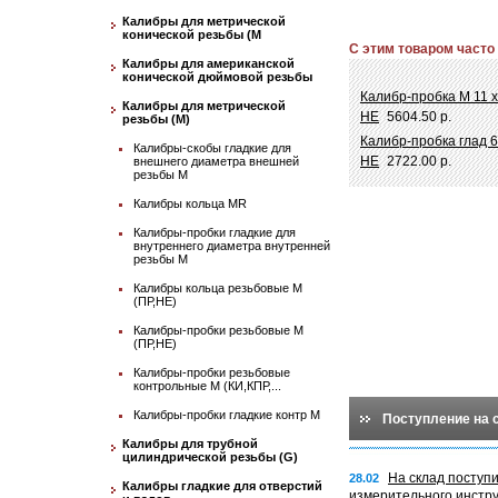
Калибры для метрической
конической резьбы (М
С этим товаром часто
Калибры для американской
конической дюймовой резьбы
Калибр-пробка М 11 х
Калибры для метрической
НЕ
5604.50 р.
резьбы (М)
Калибр-пробка глад 6
Калибры-скобы гладкие для
НЕ
2722.00 р.
внешнего диаметра внешней
резьбы М
Калибры кольца MR
Калибры-пробки гладкие для
внутреннего диаметра внутренней
резьбы М
Калибры кольца резьбовые М
(ПР,НЕ)
Калибры-пробки резьбовые М
(ПР,НЕ)
Калибры-пробки резьбовые
контрольные М (КИ,КПР,...
Калибры-пробки гладкие контр М
Поступление на 
Калибры для трубной
цилиндрической резьбы (G)
На склад поступ
28.02
Калибры гладкие для отверстий
измерительного инстр