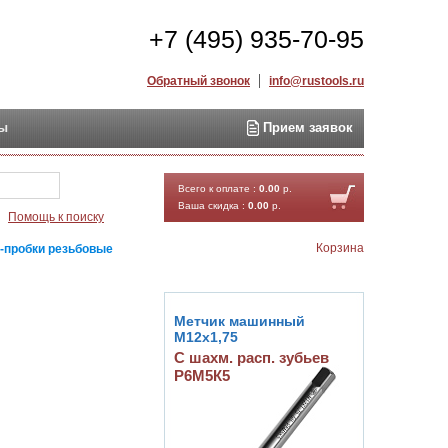
+7 (495) 935-70-95
Обратный звонок
info@rustools.ru
ты
Прием заявок
Найти
Всего к оплате :
0.00
р.
Ваша скидка :
0.00
р.
Помощь к поиску
Корзина
-пробки резьбовые
Метчик машинный
М12х1,75
С шахм. расп. зубьев
Р6М5К5