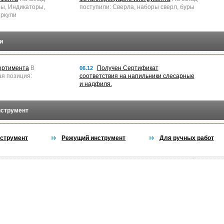
ры, Индикаторы,
поступили: Сверла, наборы сверл, буры
ркули
и
ортимента
В
Получен Сертификат
06.12
ая позиция:
соответствия на напильники слесарные
и надфиля.
нструмент
струмент
Режущий инструмент
Для ручных работ