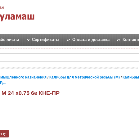
ан
айс-листы
Сертификаты
Оплата и доставка
Контак
омышленного назначения
/
Калибры для метрической резьбы (М)
/
Калибры
...
 М 24 х0.75 6e КНЕ-ПР