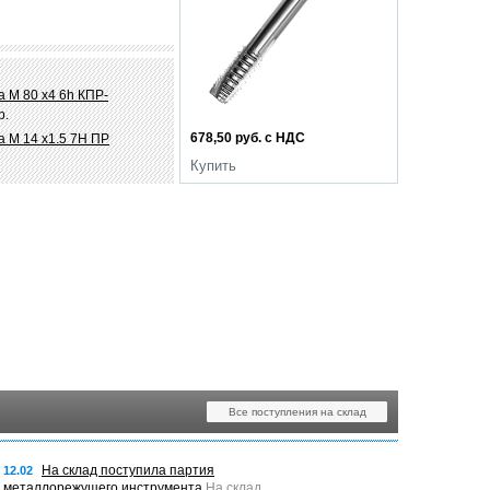
 М 80 х4 6h КПР-
р.
678,50 руб. с НДС
а М 14 х1.5 7Н ПР
Купить
Все поступления на склад
На склад поступила партия
12.02
металлорежущего инструмента
На склад