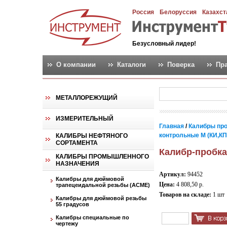
Россия
Белоруссия
Казахст
Безусловный лидер!
О компании
Каталоги
Поверка
Пр
МЕТАЛЛОРЕЖУЩИЙ
ИЗМЕРИТЕЛЬНЫЙ
Главная
/
Калибры пр
контрольные М (КИ,КПР,
КАЛИБРЫ НЕФТЯНОГО
СОРТАМЕНТА
Калибр-пробка
КАЛИБРЫ ПРОМЫШЛЕННОГО
НАЗНАЧЕНИЯ
Артикул:
94452
Калибры для дюймовой
Цена:
4 808,50 р.
трапецеидальной резьбы (АСМЕ)
Товаров на складе:
1 шт
Калибры для дюймовой резьбы
55 градусов
Калибры специальные по
чертежу