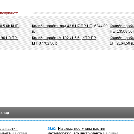
 покупают:
0.5 6h КНЕ-
Калибр-пробка глад 43.8 Н7 ПР-НЕ
6244.00
Калибр-пробка
р.
НЕ
13508.50 
.96 Н9 ПР-
Калибр-пробка М 102 х1.5 6g КПР-ПР
Калибр-пробк
LH
37702.50 р.
LH
2164.50 р.
склад
ила партия
На склад поступила партия
25.02
умента
На склад
металлорежущего инструмента
На склад