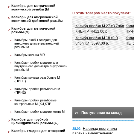
Калибры для метрической
конической резьбы (М
С этим товаром часто покупают:
Калибры для американской
конической дюймовой резьбы
Калибр-пробка М 27 х3 7g6g
Кали
Калибры для метрической
КНЕ-ПР
4412.00 р.
ПР-
резьбы (М)
Калибр-пробка М 18 х1.0
Кали
Калибры-скобы гладкие для
5h6h КИ
3597.00 р.
НЕ
внешнего диаметра внешней
резьбы М
Калибры кольца MR
Калибры-пробки гладкие для
внутреннего диаметра внутренней
резьбы М
Калибры кольца резьбовые М
(ПР,НЕ)
Калибры-пробки резьбовые М
(ПР,НЕ)
Калибры-пробки резьбовые
контрольные М (КИ,КПР,...
Калибры-пробки гладкие контр М
Поступление на склад
Калибры для трубной
цилиндрической резьбы (G)
На склад поступила
28.02
Калибры гладкие для отверстий
партия измерительного