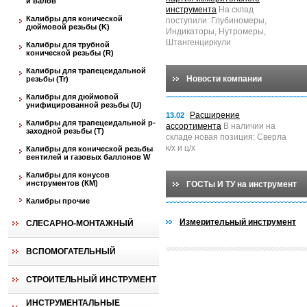
и валов
инструмента
На склад
Калибры для конической
поступили: Глубиномеры,
дюймовой резьбы (K)
Индикаторы, Нутромеры,
Штангенциркули
Калибры для трубной
конической резьбы (R)
Калибры для трапецеидальной
Новости компании
резьбы (Tr)
Калибры для дюймовой
унифицированной резьбы (U)
Расширение
13.02
Калибры для трапецеидальной p-
ассортимента
В наличии на
заходной резьбы (T)
складе новая позиция: Сверла
к/х и ц/х
Калибры для конической резьбы
вентилей и газовых баллонов W
Калибры для конусов
инструментов (КМ)
ГОСТы И ТУ на инструмент
Калибры прочие
Измерительный инструмент
СЛЕСАРНО-МОНТАЖНЫЙ
ВСПОМОГАТЕЛЬНЫЙ
СТРОИТЕЛЬНЫЙ ИНСТРУМЕНТ
ИНСТРУМЕНТАЛЬНЫЕ