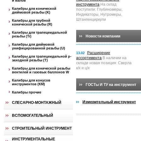
и валов
инструмента
На склад
Калибры для конической
поступили: Глубиномеры,
дюймовой резьбы (K)
Индикаторы, Нутромеры,
Штангенциркули
Калибры для трубной
конической резьбы (R)
Калибры для трапецеидальной
Новости компании
резьбы (Tr)
Калибры для дюймовой
унифицированной резьбы (U)
Расширение
13.02
Калибры для трапецеидальной p-
ассортимента
В наличии на
заходной резьбы (T)
складе новая позиция: Сверла
к/х и ц/х
Калибры для конической резьбы
вентилей и газовых баллонов W
Калибры для конусов
инструментов (КМ)
ГОСТы И ТУ на инструмент
Калибры прочие
Измерительный инструмент
СЛЕСАРНО-МОНТАЖНЫЙ
ВСПОМОГАТЕЛЬНЫЙ
СТРОИТЕЛЬНЫЙ ИНСТРУМЕНТ
ИНСТРУМЕНТАЛЬНЫЕ