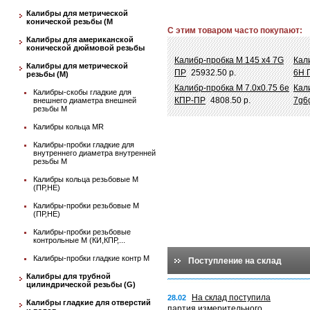
Калибры для метрической
конической резьбы (М
С этим товаром часто покупают:
Калибры для американской
конической дюймовой резьбы
Калибр-пробка М 145 х4 7G
Кал
Калибры для метрической
ПР
25932.50 р.
6Н 
резьбы (М)
Калибр-пробка М 7.0х0.75 6e
Кал
Калибры-скобы гладкие для
КПР-ПР
4808.50 р.
7g6
внешнего диаметра внешней
резьбы М
Калибры кольца MR
Калибры-пробки гладкие для
внутреннего диаметра внутренней
резьбы М
Калибры кольца резьбовые М
(ПР,НЕ)
Калибры-пробки резьбовые М
(ПР,НЕ)
Калибры-пробки резьбовые
контрольные М (КИ,КПР,...
Калибры-пробки гладкие контр М
Поступление на склад
Калибры для трубной
цилиндрической резьбы (G)
На склад поступила
28.02
Калибры гладкие для отверстий
партия измерительного