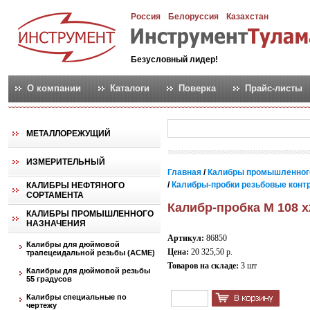
Россия
Белоруссия
Казахстан
Безусловный лидер!
О компании
Каталоги
Поверка
Прайс-листы
МЕТАЛЛОРЕЖУЩИЙ
ИЗМЕРИТЕЛЬНЫЙ
Главная
/
Калибры промышленног
/
Калибры-пробки резьбовые контро
КАЛИБРЫ НЕФТЯНОГО
СОРТАМЕНТА
Калибр-пробка М 108 х
КАЛИБРЫ ПРОМЫШЛЕННОГО
НАЗНАЧЕНИЯ
Артикул:
86850
Калибры для дюймовой
Цена:
20 325,50 р.
трапецеидальной резьбы (АСМЕ)
Товаров на складе:
3 шт
Калибры для дюймовой резьбы
55 градусов
Калибры специальные по
чертежу