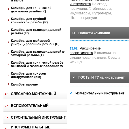
и валов
инструмента
На склад
Калибры для конической
поступили: Глубиномеры,
дюймовой резьбы (K)
Индикаторы, Нутромеры,
Штангенциркули
Калибры для трубной
конической резьбы (R)
Калибры для трапецеидальной
Новости компании
резьбы (Tr)
Калибры для дюймовой
унифицированной резьбы (U)
Расширение
13.02
Калибры для трапецеидальной p-
ассортимента
В наличии на
заходной резьбы (T)
складе новая позиция: Сверла
к/х и ц/х
Калибры для конической резьбы
вентилей и газовых баллонов W
Калибры для конусов
инструментов (КМ)
ГОСТы И ТУ на инструмент
Калибры прочие
Измерительный инструмент
СЛЕСАРНО-МОНТАЖНЫЙ
ВСПОМОГАТЕЛЬНЫЙ
СТРОИТЕЛЬНЫЙ ИНСТРУМЕНТ
ИНСТРУМЕНТАЛЬНЫЕ