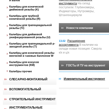
и валов
инструмента
На склад
Калибры для конической
поступили: Глубиномеры,
дюймовой резьбы (K)
Индикаторы, Нутромеры,
Штангенциркули
Калибры для трубной
конической резьбы (R)
Калибры для трапецеидальной
Новости компании
резьбы (Tr)
Калибры для дюймовой
унифицированной резьбы (U)
Расширение
13.02
Калибры для трапецеидальной p-
ассортимента
В наличии на
заходной резьбы (T)
складе новая позиция: Сверла
к/х и ц/х
Калибры для конической резьбы
вентилей и газовых баллонов W
Калибры для конусов
инструментов (КМ)
ГОСТы И ТУ на инструмент
Калибры прочие
Измерительный инструмент
СЛЕСАРНО-МОНТАЖНЫЙ
ВСПОМОГАТЕЛЬНЫЙ
СТРОИТЕЛЬНЫЙ ИНСТРУМЕНТ
ИНСТРУМЕНТАЛЬНЫЕ