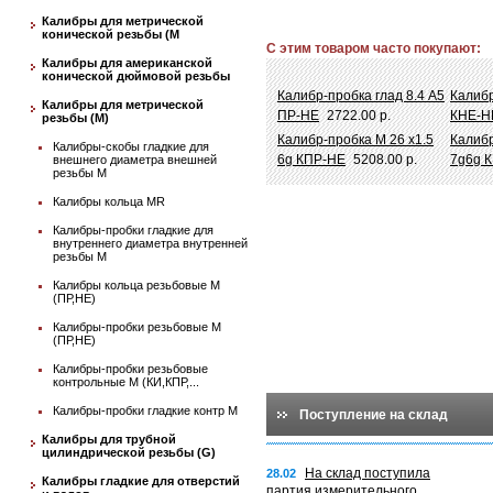
Калибры для метрической
конической резьбы (М
С этим товаром часто покупают:
Калибры для американской
конической дюймовой резьбы
Калибр-пробка глад 8.4 A5
Калибр
Калибры для метрической
ПР-НЕ
2722.00 р.
КНЕ-Н
резьбы (М)
Калибр-пробка М 26 х1.5
Калибр
Калибры-скобы гладкие для
6g КПР-НЕ
5208.00 р.
7g6g 
внешнего диаметра внешней
резьбы М
Калибры кольца MR
Калибры-пробки гладкие для
внутреннего диаметра внутренней
резьбы М
Калибры кольца резьбовые М
(ПР,НЕ)
Калибры-пробки резьбовые М
(ПР,НЕ)
Калибры-пробки резьбовые
контрольные М (КИ,КПР,...
Калибры-пробки гладкие контр М
Поступление на склад
Калибры для трубной
цилиндрической резьбы (G)
На склад поступила
28.02
Калибры гладкие для отверстий
партия измерительного