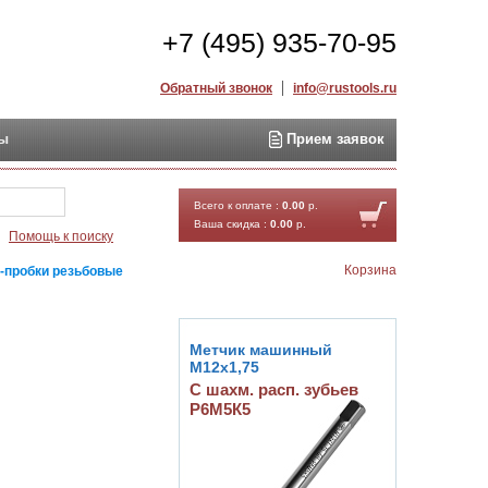
+7 (495) 935-70-95
Обратный звонок
info@rustools.ru
ты
Прием заявок
Найти
Всего к оплате :
0.00
р.
Ваша скидка :
0.00
р.
Помощь к поиску
Корзина
-пробки резьбовые
Метчик машинный
М12х1,75
С шахм. расп. зубьев
Р6М5К5