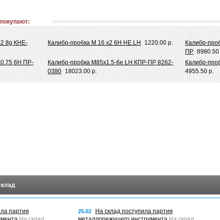
 покупают:
х2 8g КНЕ-
Калибр-пробка М 16 х2 6Н НЕ LH
1220.00 р.
Калибр-проб
ПР
8980.50 
0.75 6Н ПР-
Калибр-пробка M85x1.5-6e LH КПР-ПР 8262-
Калибр-проб
0380
18023.00 р.
4955.50 р.
склад
ила партия
На склад поступила партия
25.02
умента
На склад
металлорежущего инструмента
На склад