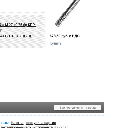
ка М 27 х0.75 6g КПР-
р.
678,50 руб. с НДС
ка G 1/16 А КНЕ-НЕ
Купить
Все поступления на склад
На склад поступила партия
12.02
металлорежущего инструмента
На склад