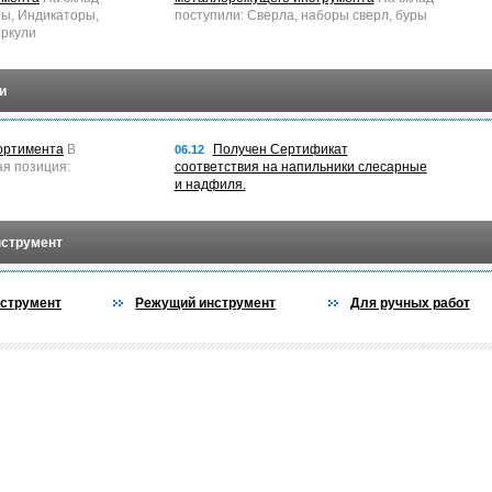
ры, Индикаторы,
поступили: Сверла, наборы сверл, буры
ркули
и
ортимента
В
Получен Сертификат
06.12
ая позиция:
соответствия на напильники слесарные
и надфиля.
нструмент
струмент
Режущий инструмент
Для ручных работ