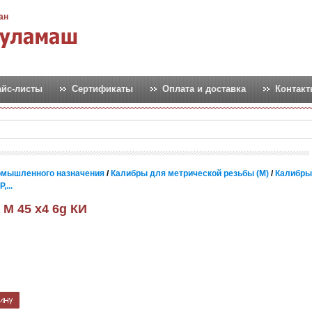
ан
айс-листы
Сертификаты
Оплата и доставка
Контак
омышленного назначения
/
Калибры для метрической резьбы (М)
/
Калибры
...
 М 45 х4 6g КИ