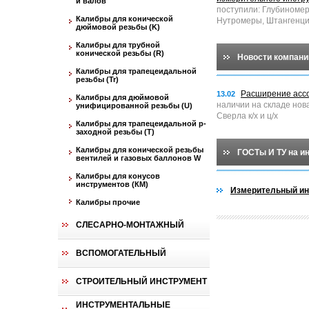
и валов
поступили: Глубиноме
Калибры для конической
Нутромеры, Штангенци
дюймовой резьбы (K)
Калибры для трубной
конической резьбы (R)
Новости компани
Калибры для трапецеидальной
резьбы (Tr)
Расширение асс
13.02
Калибры для дюймовой
наличии на складе нов
унифицированной резьбы (U)
Сверла к/х и ц/х
Калибры для трапецеидальной p-
заходной резьбы (T)
Калибры для конической резьбы
ГОСТы И ТУ на и
вентилей и газовых баллонов W
Калибры для конусов
инструментов (КМ)
Измерительный ин
Калибры прочие
СЛЕСАРНО-МОНТАЖНЫЙ
ВСПОМОГАТЕЛЬНЫЙ
СТРОИТЕЛЬНЫЙ ИНСТРУМЕНТ
ИНСТРУМЕНТАЛЬНЫЕ