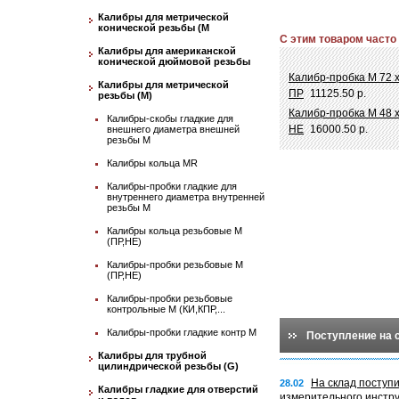
Калибры для метрической
конической резьбы (М
С этим товаром часто
Калибры для американской
конической дюймовой резьбы
Калибр-пробка М 72 
Калибры для метрической
ПР
11125.50 р.
резьбы (М)
Калибр-пробка М 48 х
Калибры-скобы гладкие для
НЕ
16000.50 р.
внешнего диаметра внешней
резьбы М
Калибры кольца MR
Калибры-пробки гладкие для
внутреннего диаметра внутренней
резьбы М
Калибры кольца резьбовые М
(ПР,НЕ)
Калибры-пробки резьбовые М
(ПР,НЕ)
Калибры-пробки резьбовые
контрольные М (КИ,КПР,...
Калибры-пробки гладкие контр М
Поступление на 
Калибры для трубной
цилиндрической резьбы (G)
На склад поступ
28.02
Калибры гладкие для отверстий
измерительного инстр