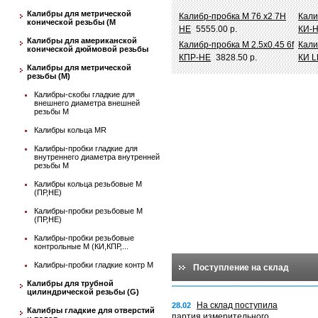
Калибры для метрической
Калибр-пробка М 76 х2 7Н
Кали
конической резьбы (М
НЕ
5555.00 р.
КИ-Н
Калибры для американской
Калибр-пробка М 2.5х0.45 6f
Кали
конической дюймовой резьбы
КПР-НЕ
3828.50 р.
КИ L
Калибры для метрической
резьбы (М)
Калибры-скобы гладкие для
внешнего диаметра внешней
резьбы М
Калибры кольца MR
Калибры-пробки гладкие для
внутреннего диаметра внутренней
резьбы М
Калибры кольца резьбовые М
(ПР,НЕ)
Калибры-пробки резьбовые М
(ПР,НЕ)
Калибры-пробки резьбовые
контрольные М (КИ,КПР,...
Калибры-пробки гладкие контр М
Поступление на склад
Калибры для трубной
цилиндрической резьбы (G)
На склад поступила
28.02
Калибры гладкие для отверстий
партия измерительного