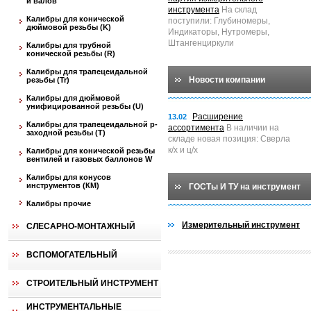
и валов
инструмента
На склад
Калибры для конической
поступили: Глубиномеры,
дюймовой резьбы (K)
Индикаторы, Нутромеры,
Штангенциркули
Калибры для трубной
конической резьбы (R)
Калибры для трапецеидальной
Новости компании
резьбы (Tr)
Калибры для дюймовой
унифицированной резьбы (U)
Расширение
13.02
Калибры для трапецеидальной p-
ассортимента
В наличии на
заходной резьбы (T)
складе новая позиция: Сверла
к/х и ц/х
Калибры для конической резьбы
вентилей и газовых баллонов W
Калибры для конусов
инструментов (КМ)
ГОСТы И ТУ на инструмент
Калибры прочие
Измерительный инструмент
СЛЕСАРНО-МОНТАЖНЫЙ
ВСПОМОГАТЕЛЬНЫЙ
СТРОИТЕЛЬНЫЙ ИНСТРУМЕНТ
ИНСТРУМЕНТАЛЬНЫЕ