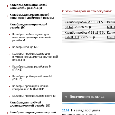
Калибры для метрической
конической резьбы (М
С этим товаром часто покупают:
Калибры для американской
конической дюймовой резьбы
Калибр-пробка М 105 х1.5
Калиб
Калибры для метрической
8g КИ
20325.50 р.
КПР-
резьбы (М)
Калибр-пробка М 33 х3.5 6g
Калиб
Калибры-скобы гладкие для
КИ-НЕ LH
7285.00 р.
ПР-Н
внешнего диаметра внешней
резьбы М
Калибры кольца MR
Калибры-пробки гладкие для
внутреннего диаметра внутренней
резьбы М
Калибры кольца резьбовые М
(ПР,НЕ)
Калибры-пробки резьбовые М
(ПР,НЕ)
Калибры-пробки резьбовые
контрольные М (КИ,КПР,...
Калибры-пробки гладкие контр М
Поступление на склад
Калибры для трубной
цилиндрической резьбы (G)
На склад поступила
28.02
Калибры гладкие для отверстий
партия измерительного