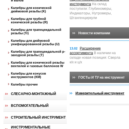
и валов
инструмента
На склад
Калибры для конической
поступили: Глубиномеры,
дюймовой резьбы (K)
Индикаторы, Нутромеры,
Штангенциркули
Калибры для трубной
конической резьбы (R)
Калибры для трапецеидальной
Новости компании
резьбы (Tr)
Калибры для дюймовой
унифицированной резьбы (U)
Расширение
13.02
Калибры для трапецеидальной p-
ассортимента
В наличии на
заходной резьбы (T)
складе новая позиция: Сверла
к/х и ц/х
Калибры для конической резьбы
вентилей и газовых баллонов W
Калибры для конусов
инструментов (КМ)
ГОСТы И ТУ на инструмент
Калибры прочие
Измерительный инструмент
СЛЕСАРНО-МОНТАЖНЫЙ
ВСПОМОГАТЕЛЬНЫЙ
СТРОИТЕЛЬНЫЙ ИНСТРУМЕНТ
ИНСТРУМЕНТАЛЬНЫЕ