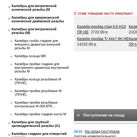
Калибры для метрической
конической резьбы (М
С этим товаром часто покупают:
Калибры для американской
конической дюймовой резьбы
Калибр-пробка глад 6.6 Н10
Кали
Калибры для метрической
ПР-НЕ
2722.00 р.
2110
резьбы (М)
Калибр-пробка Tr 44х7 9H НЕ
Кали
Калибры-скобы гладкие для
14152.00 р.
ПР-
внешнего диаметра внешней
резьбы М
Калибры кольца MR
Калибры-пробки гладкие для
внутреннего диаметра внутренней
резьбы М
Калибры кольца резьбовые М
(ПР,НЕ)
Калибры-пробки резьбовые М
(ПР,НЕ)
Калибры-пробки резьбовые
контрольные М (КИ,КПР,...
Калибры-пробки гладкие контр М
Поступление на склад
Калибры для трубной
цилиндрической резьбы (G)
На склад поступила
28.02
Калибры гладкие для отверстий
партия измерительного