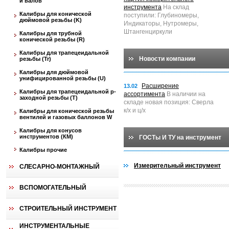
и валов
инструмента
На склад
Калибры для конической
поступили: Глубиномеры,
дюймовой резьбы (K)
Индикаторы, Нутромеры,
Штангенциркули
Калибры для трубной
конической резьбы (R)
Калибры для трапецеидальной
Новости компании
резьбы (Tr)
Калибры для дюймовой
унифицированной резьбы (U)
Расширение
13.02
Калибры для трапецеидальной p-
ассортимента
В наличии на
заходной резьбы (T)
складе новая позиция: Сверла
к/х и ц/х
Калибры для конической резьбы
вентилей и газовых баллонов W
Калибры для конусов
инструментов (КМ)
ГОСТы И ТУ на инструмент
Калибры прочие
Измерительный инструмент
СЛЕСАРНО-МОНТАЖНЫЙ
ВСПОМОГАТЕЛЬНЫЙ
СТРОИТЕЛЬНЫЙ ИНСТРУМЕНТ
ИНСТРУМЕНТАЛЬНЫЕ