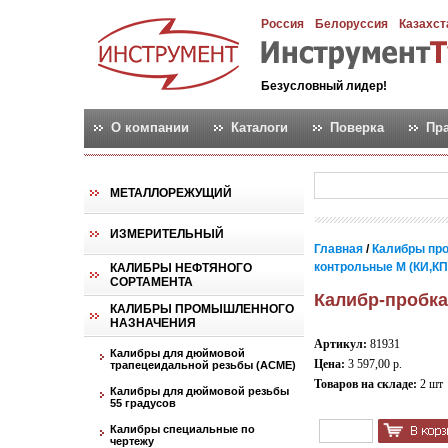
Россия
Белоруссия
Казахст
Безусловный лидер!
О компании
Каталоги
Поверка
Пр
МЕТАЛЛОРЕЖУЩИЙ
ИЗМЕРИТЕЛЬНЫЙ
Главная
/
Калибры пр
контрольные М (КИ,КПР,
КАЛИБРЫ НЕФТЯНОГО
СОРТАМЕНТА
Калибр-пробка
КАЛИБРЫ ПРОМЫШЛЕННОГО
НАЗНАЧЕНИЯ
Артикул:
81931
Калибры для дюймовой
Цена:
3 597,00 р.
трапецеидальной резьбы (АСМЕ)
Товаров на складе:
2 шт
Калибры для дюймовой резьбы
55 градусов
Калибры специальные по
чертежу