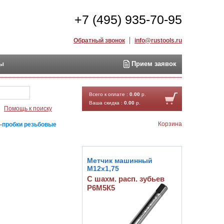
+7 (495) 935-70-95
Обратный звонок
info@rustools.ru
ты
Прием заявок
Найти
Всего к оплате :
0.00
р.
Ваша скидка :
0.00
р.
Помощь к поиску
Корзина
-пробки резьбовые
Метчик машинный
М12х1,75
С шахм. расп. зубьев
Р6М5К5