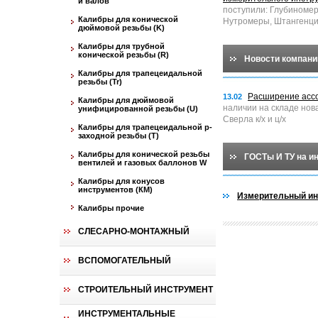
и валов
поступили: Глубиноме
Калибры для конической
Нутромеры, Штангенци
дюймовой резьбы (K)
Калибры для трубной
конической резьбы (R)
Новости компани
Калибры для трапецеидальной
резьбы (Tr)
Расширение асс
13.02
Калибры для дюймовой
наличии на складе нов
унифицированной резьбы (U)
Сверла к/х и ц/х
Калибры для трапецеидальной p-
заходной резьбы (T)
Калибры для конической резьбы
ГОСТы И ТУ на и
вентилей и газовых баллонов W
Калибры для конусов
инструментов (КМ)
Измерительный ин
Калибры прочие
СЛЕСАРНО-МОНТАЖНЫЙ
ВСПОМОГАТЕЛЬНЫЙ
СТРОИТЕЛЬНЫЙ ИНСТРУМЕНТ
ИНСТРУМЕНТАЛЬНЫЕ