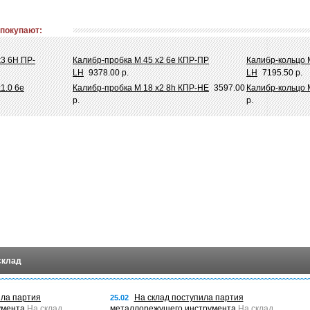
 покупают:
х3 6Н ПР-
Калибр-пробка М 45 х2 6e КПР-ПР
Калибр-кольцо 
LH
9378.00 р.
LH
7195.50 р.
1.0 6e
Калибр-пробка М 18 х2 8h КПР-НЕ
3597.00
Калибр-кольцо 
р.
р.
склад
ила партия
На склад поступила партия
25.02
умента
На склад
металлорежущего инструмента
На склад