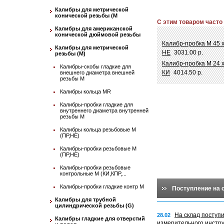
Калибры для метрической
конической резьбы (М
С этим товаром часто
Калибры для американской
конической дюймовой резьбы
Калибр-пробка М 45 
Калибры для метрической
НЕ
3031.00 р.
резьбы (М)
Калибр-пробка М 24 х
Калибры-скобы гладкие для
КИ
4014.50 р.
внешнего диаметра внешней
резьбы М
Калибры кольца MR
Калибры-пробки гладкие для
внутреннего диаметра внутренней
резьбы М
Калибры кольца резьбовые М
(ПР,НЕ)
Калибры-пробки резьбовые М
(ПР,НЕ)
Калибры-пробки резьбовые
контрольные М (КИ,КПР,...
Калибры-пробки гладкие контр М
Поступление на 
Калибры для трубной
цилиндрической резьбы (G)
На склад поступ
28.02
Калибры гладкие для отверстий
измерительного инстр