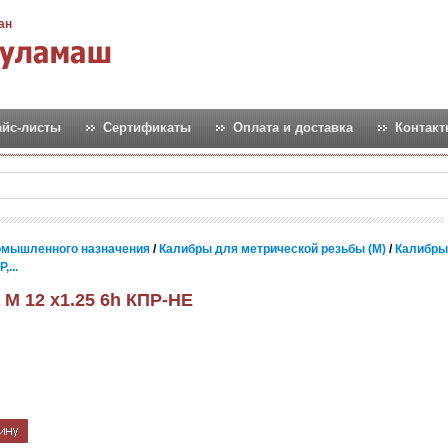
ан
айс-листы
Сертификаты
Оплата и доставка
Контак
омышленного назначения
/
Калибры для метрической резьбы (М)
/
Калибры
...
 М 12 х1.25 6h КПР-НЕ