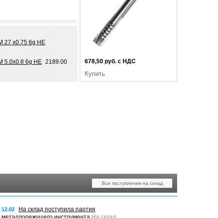
М 27 х0.75 6g НЕ
678,50 руб. с НДС
М 5.0х0.8 6g НЕ
2189.00
Купить
Все поступления на склад
На склад поступила партия
12.02
металлорежущего инструмента
На склад