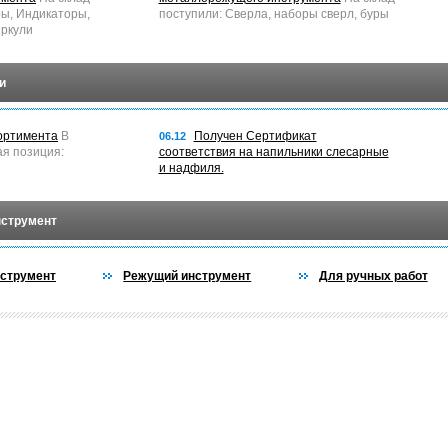
ры, Индикаторы,
поступили: Сверла, наборы сверл, буры
ркули
и
ортимента
В
Получен Сертификат
06.12
ая позиция:
соответствия на напильники слесарные
и надфиля.
нструмент
струмент
Режущий инструмент
Для ручных работ