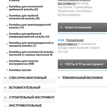
и валов
инструмента
На склад
Калибры для конической
поступили: Глубиномеры,
дюймовой резьбы (K)
Индикаторы, Нутромеры,
Штангенциркули
Калибры для трубной
конической резьбы (R)
Калибры для трапецеидальной
Новости компании
резьбы (Tr)
Калибры для дюймовой
унифицированной резьбы (U)
Расширение
13.02
Калибры для трапецеидальной p-
ассортимента
В наличии на
заходной резьбы (T)
складе новая позиция: Сверла
к/х и ц/х
Калибры для конической резьбы
вентилей и газовых баллонов W
Калибры для конусов
инструментов (КМ)
ГОСТы И ТУ на инструмент
Калибры прочие
Измерительный инструмент
СЛЕСАРНО-МОНТАЖНЫЙ
ВСПОМОГАТЕЛЬНЫЙ
СТРОИТЕЛЬНЫЙ ИНСТРУМЕНТ
ИНСТРУМЕНТАЛЬНЫЕ