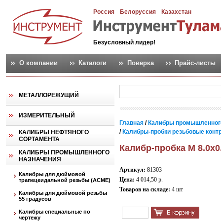
Россия
Белоруссия
Казахстан
Безусловный лидер!
О компании
Каталоги
Поверка
Прайс-листы
МЕТАЛЛОРЕЖУЩИЙ
ИЗМЕРИТЕЛЬНЫЙ
Главная
/
Калибры промышленног
/
Калибры-пробки резьбовые контро
КАЛИБРЫ НЕФТЯНОГО
СОРТАМЕНТА
Калибр-пробка М 8.0х0
КАЛИБРЫ ПРОМЫШЛЕННОГО
НАЗНАЧЕНИЯ
Артикул:
81303
Калибры для дюймовой
Цена:
4 014,50 р.
трапецеидальной резьбы (АСМЕ)
Товаров на складе:
4 шт
Калибры для дюймовой резьбы
55 градусов
Калибры специальные по
чертежу