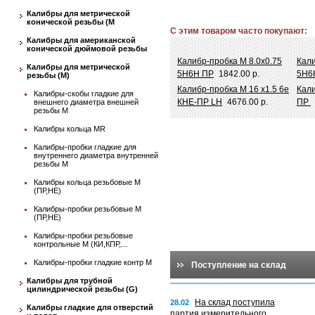
Калибры для метрической
конической резьбы (М
С этим товаром часто покупают:
Калибры для американской
конической дюймовой резьбы
Калибр-пробка М 8.0х0.75
Кали
Калибры для метрической
5Н6Н ПР
1842.00 р.
5Н6
резьбы (М)
Калибр-пробка М 16 х1.5 6e
Кали
Калибры-скобы гладкие для
КНЕ-ПР LH
4676.00 р.
ПР
внешнего диаметра внешней
резьбы М
Калибры кольца MR
Калибры-пробки гладкие для
внутреннего диаметра внутренней
резьбы М
Калибры кольца резьбовые М
(ПР,НЕ)
Калибры-пробки резьбовые М
(ПР,НЕ)
Калибры-пробки резьбовые
контрольные М (КИ,КПР,...
Калибры-пробки гладкие контр М
Поступление на склад
Калибры для трубной
цилиндрической резьбы (G)
На склад поступила
28.02
Калибры гладкие для отверстий
партия измерительного