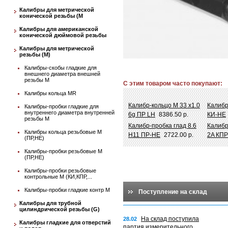
Калибры для метрической
конической резьбы (М
Калибры для американской
конической дюймовой резьбы
Калибры для метрической
резьбы (М)
Калибры-скобы гладкие для
внешнего диаметра внешней
резьбы М
С этим товаром часто покупают:
Калибры кольца MR
Калибр-кольцо М 33 х1.0
Калибр
Калибры-пробки гладкие для
внутреннего диаметра внутренней
6g ПР LH
8386.50 р.
КИ-НЕ
резьбы М
Калибр-пробка глад 8.6
Калибр
Калибры кольца резьбовые М
Н11 ПР-НЕ
2722.00 р.
2A КП
(ПР,НЕ)
Калибры-пробки резьбовые М
(ПР,НЕ)
Калибры-пробки резьбовые
контрольные М (КИ,КПР,...
Калибры-пробки гладкие контр М
Поступление на склад
Калибры для трубной
цилиндрической резьбы (G)
На склад поступила
28.02
Калибры гладкие для отверстий
партия измерительного