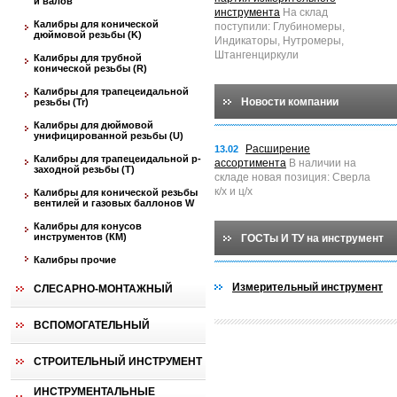
и валов
инструмента
На склад
Калибры для конической
поступили: Глубиномеры,
дюймовой резьбы (K)
Индикаторы, Нутромеры,
Штангенциркули
Калибры для трубной
конической резьбы (R)
Калибры для трапецеидальной
Новости компании
резьбы (Tr)
Калибры для дюймовой
унифицированной резьбы (U)
Расширение
13.02
Калибры для трапецеидальной p-
ассортимента
В наличии на
заходной резьбы (T)
складе новая позиция: Сверла
к/х и ц/х
Калибры для конической резьбы
вентилей и газовых баллонов W
Калибры для конусов
инструментов (КМ)
ГОСТы И ТУ на инструмент
Калибры прочие
Измерительный инструмент
СЛЕСАРНО-МОНТАЖНЫЙ
ВСПОМОГАТЕЛЬНЫЙ
СТРОИТЕЛЬНЫЙ ИНСТРУМЕНТ
ИНСТРУМЕНТАЛЬНЫЕ