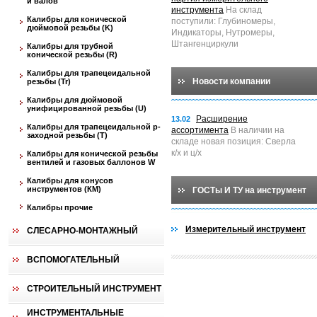
и валов
инструмента
На склад
Калибры для конической
поступили: Глубиномеры,
дюймовой резьбы (K)
Индикаторы, Нутромеры,
Штангенциркули
Калибры для трубной
конической резьбы (R)
Калибры для трапецеидальной
Новости компании
резьбы (Tr)
Калибры для дюймовой
унифицированной резьбы (U)
Расширение
13.02
Калибры для трапецеидальной p-
ассортимента
В наличии на
заходной резьбы (T)
складе новая позиция: Сверла
к/х и ц/х
Калибры для конической резьбы
вентилей и газовых баллонов W
Калибры для конусов
инструментов (КМ)
ГОСТы И ТУ на инструмент
Калибры прочие
Измерительный инструмент
СЛЕСАРНО-МОНТАЖНЫЙ
ВСПОМОГАТЕЛЬНЫЙ
СТРОИТЕЛЬНЫЙ ИНСТРУМЕНТ
ИНСТРУМЕНТАЛЬНЫЕ