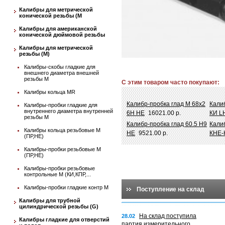
Калибры для метрической
конической резьбы (М
Калибры для американской
конической дюймовой резьбы
Калибры для метрической
резьбы (М)
Калибры-скобы гладкие для
внешнего диаметра внешней
резьбы М
С этим товаром часто покупают:
Калибры кольца MR
Калибр-пробка глад М 68х2
Калиб
Калибры-пробки гладкие для
внутреннего диаметра внутренней
6Н НЕ
16021.00 р.
КИ L
резьбы М
Калибр-пробка глад 60.5 Н9
Кали
Калибры кольца резьбовые М
НЕ
9521.00 р.
КНЕ-
(ПР,НЕ)
Калибры-пробки резьбовые М
(ПР,НЕ)
Калибры-пробки резьбовые
контрольные М (КИ,КПР,...
Калибры-пробки гладкие контр М
Поступление на склад
Калибры для трубной
цилиндрической резьбы (G)
На склад поступила
28.02
Калибры гладкие для отверстий
партия измерительного