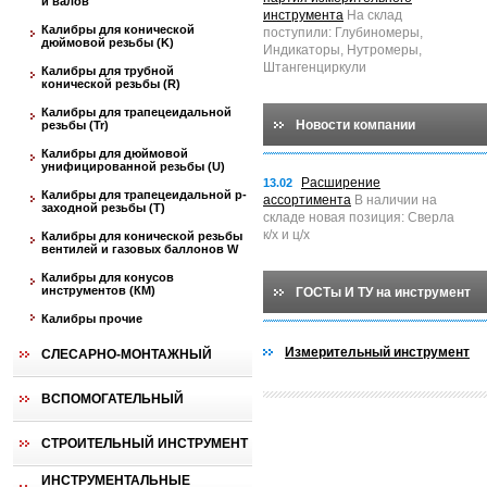
и валов
инструмента
На склад
Калибры для конической
поступили: Глубиномеры,
дюймовой резьбы (K)
Индикаторы, Нутромеры,
Штангенциркули
Калибры для трубной
конической резьбы (R)
Калибры для трапецеидальной
Новости компании
резьбы (Tr)
Калибры для дюймовой
унифицированной резьбы (U)
Расширение
13.02
Калибры для трапецеидальной p-
ассортимента
В наличии на
заходной резьбы (T)
складе новая позиция: Сверла
к/х и ц/х
Калибры для конической резьбы
вентилей и газовых баллонов W
Калибры для конусов
инструментов (КМ)
ГОСТы И ТУ на инструмент
Калибры прочие
Измерительный инструмент
СЛЕСАРНО-МОНТАЖНЫЙ
ВСПОМОГАТЕЛЬНЫЙ
СТРОИТЕЛЬНЫЙ ИНСТРУМЕНТ
ИНСТРУМЕНТАЛЬНЫЕ