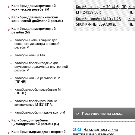
Калибры для метрической
Калибр-кольцо М 70 х4 6g ПР
Кал
конической резьбы (М
LH
24329.50 р.
НЕ
Калибры для американской
Калибр-пробка М 10 х1.25
Кал
конической дюймовой резьбы
5h6h КИ-НЕ
3597.00 р.
НЕ
Калибры для метрической
резьбы (М)
Калибры-скобы гладкие для
внешнего диаметра внешней
резьбы М
Калибры кольца MR
Калибры-пробки гладкие для
внутреннего диаметра внутренней
резьбы М
Калибры кольца резьбовые М
(ПР,НЕ)
Калибры-пробки резьбовые М
(ПР,НЕ)
Калибры-пробки резьбовые
контрольные М (КИ,КПР,...
Калибры-пробки гладкие контр М
Поступление на склад
Калибры для трубной
цилиндрической резьбы (G)
На склад поступила
28.02
Калибры гладкие для отверстий
партия измерительного