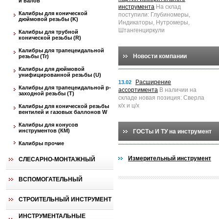
и валов
инструмента
На склад
Калибры для конической
поступили: Глубиномеры,
дюймовой резьбы (K)
Индикаторы, Нутромеры,
Штангенциркули
Калибры для трубной
конической резьбы (R)
Калибры для трапецеидальной
Новости компании
резьбы (Tr)
Калибры для дюймовой
унифицированной резьбы (U)
Расширение
13.02
Калибры для трапецеидальной p-
ассортимента
В наличии на
заходной резьбы (T)
складе новая позиция: Сверла
к/х и ц/х
Калибры для конической резьбы
вентилей и газовых баллонов W
Калибры для конусов
инструментов (КМ)
ГОСТы И ТУ на инструмент
Калибры прочие
Измерительный инструмент
СЛЕСАРНО-МОНТАЖНЫЙ
ВСПОМОГАТЕЛЬНЫЙ
СТРОИТЕЛЬНЫЙ ИНСТРУМЕНТ
ИНСТРУМЕНТАЛЬНЫЕ