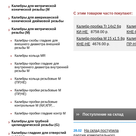
Калибры для метрической
конической резьбы (М
С этим товаром часто покупают:
Калибры для американской
конической дюймовой резьбы
Калибр-пробка Tr 14х2 6g
Кали
Калибры для метрической
КИ-НЕ
8758.00 р.
КНЕ-
резьбы (М)
Калибр-пробка М 15 х1.5 8g
Калиб
Калибры-скобы гладкие для
КНЕ-НЕ
4676.00 р.
ПР-Н
внешнего диаметра внешней
резьбы М
Калибры кольца MR
Калибры-пробки гладкие для
внутреннего диаметра внутренней
резьбы М
Калибры кольца резьбовые М
(ПР,НЕ)
Калибры-пробки резьбовые М
(ПР,НЕ)
Калибры-пробки резьбовые
контрольные М (КИ,КПР,...
Калибры-пробки гладкие контр М
Поступление на склад
Калибры для трубной
цилиндрической резьбы (G)
На склад поступила
28.02
Калибры гладкие для отверстий
партия измерительного