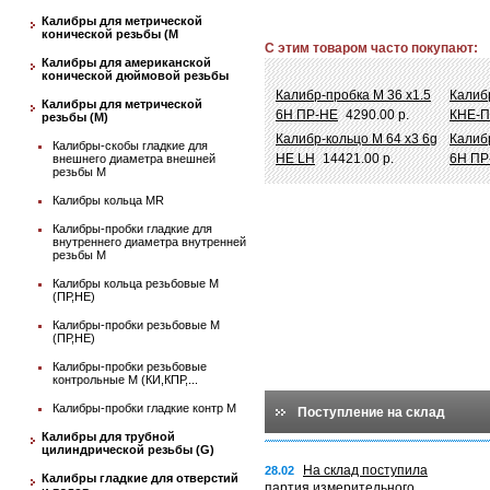
Калибры для метрической
конической резьбы (М
С этим товаром часто покупают:
Калибры для американской
конической дюймовой резьбы
Калибр-пробка М 36 х1.5
Калибр
Калибры для метрической
6Н ПР-НЕ
4290.00 р.
КНЕ-
резьбы (М)
Калибр-кольцо М 64 х3 6g
Калиб
Калибры-скобы гладкие для
НЕ LH
14421.00 р.
6Н ПР
внешнего диаметра внешней
резьбы М
Калибры кольца MR
Калибры-пробки гладкие для
внутреннего диаметра внутренней
резьбы М
Калибры кольца резьбовые М
(ПР,НЕ)
Калибры-пробки резьбовые М
(ПР,НЕ)
Калибры-пробки резьбовые
контрольные М (КИ,КПР,...
Калибры-пробки гладкие контр М
Поступление на склад
Калибры для трубной
цилиндрической резьбы (G)
На склад поступила
28.02
Калибры гладкие для отверстий
партия измерительного