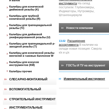
и валов
инструмента
На склад
Калибры для конической
поступили: Глубиномеры,
дюймовой резьбы (K)
Индикаторы, Нутромеры,
Штангенциркули
Калибры для трубной
конической резьбы (R)
Калибры для трапецеидальной
Новости компании
резьбы (Tr)
Калибры для дюймовой
унифицированной резьбы (U)
Расширение
13.02
Калибры для трапецеидальной p-
ассортимента
В наличии на
заходной резьбы (T)
складе новая позиция: Сверла
к/х и ц/х
Калибры для конической резьбы
вентилей и газовых баллонов W
Калибры для конусов
инструментов (КМ)
ГОСТы И ТУ на инструмент
Калибры прочие
Измерительный инструмент
СЛЕСАРНО-МОНТАЖНЫЙ
ВСПОМОГАТЕЛЬНЫЙ
СТРОИТЕЛЬНЫЙ ИНСТРУМЕНТ
ИНСТРУМЕНТАЛЬНЫЕ