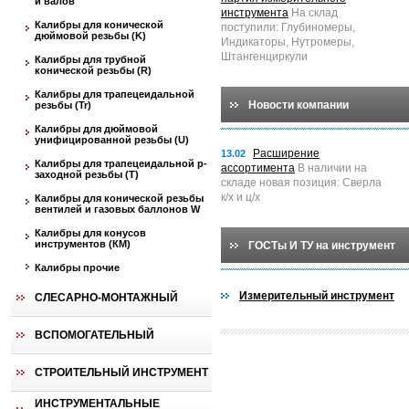
и валов
инструмента
На склад
Калибры для конической
поступили: Глубиномеры,
дюймовой резьбы (K)
Индикаторы, Нутромеры,
Штангенциркули
Калибры для трубной
конической резьбы (R)
Калибры для трапецеидальной
Новости компании
резьбы (Tr)
Калибры для дюймовой
унифицированной резьбы (U)
Расширение
13.02
Калибры для трапецеидальной p-
ассортимента
В наличии на
заходной резьбы (T)
складе новая позиция: Сверла
к/х и ц/х
Калибры для конической резьбы
вентилей и газовых баллонов W
Калибры для конусов
инструментов (КМ)
ГОСТы И ТУ на инструмент
Калибры прочие
Измерительный инструмент
СЛЕСАРНО-МОНТАЖНЫЙ
ВСПОМОГАТЕЛЬНЫЙ
СТРОИТЕЛЬНЫЙ ИНСТРУМЕНТ
ИНСТРУМЕНТАЛЬНЫЕ