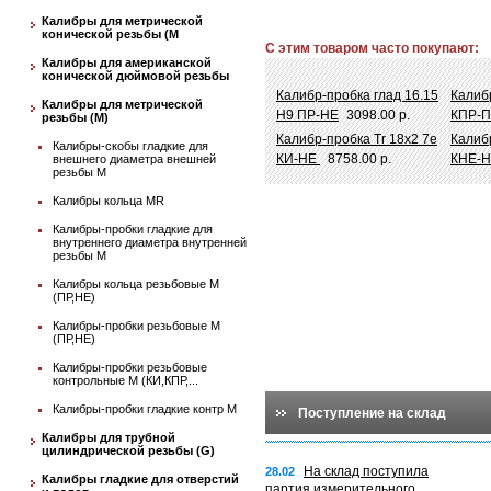
Калибры для метрической
конической резьбы (М
С этим товаром часто покупают:
Калибры для американской
конической дюймовой резьбы
Калибр-пробка глад 16.15
Калиб
Калибры для метрической
Н9 ПР-НЕ
3098.00 р.
КПР-
резьбы (М)
Калибр-пробка Tr 18х2 7e
Калиб
Калибры-скобы гладкие для
КИ-НЕ
8758.00 р.
КНЕ-Н
внешнего диаметра внешней
резьбы М
Калибры кольца MR
Калибры-пробки гладкие для
внутреннего диаметра внутренней
резьбы М
Калибры кольца резьбовые М
(ПР,НЕ)
Калибры-пробки резьбовые М
(ПР,НЕ)
Калибры-пробки резьбовые
контрольные М (КИ,КПР,...
Калибры-пробки гладкие контр М
Поступление на склад
Калибры для трубной
цилиндрической резьбы (G)
На склад поступила
28.02
Калибры гладкие для отверстий
партия измерительного