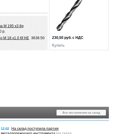
а М 195 х3 8g
 р.
230,50 руб. с НДС
о М 18 х1.0 6f НЕ
3638.50
Купить
Все поступления на склад
На склад поступила партия
12.02
металлорежущего инструмента
На склад