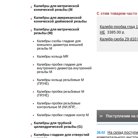
Калибры для метрической
конической резьбы (М
С этим товаром часто
Калибры для американской
конической дюймовой резьбы
Калибр-пробка глад 1
Калибры для метрической
НЕ
3385.00 р.
резьбы (М)
Калибр-скоба 29 d10
Калибры-скобы гладкие для
внешнего диаметра внешней
резьбы М
Калибры кольца MR
Калибры-пробки гладкие для
внутреннего диаметра внутренней
резьбы М
Калибры кольца резьбовые М
(ПР,НЕ)
Калибры-пробки резьбовые М
(ПР,НЕ)
Калибры-пробки резьбовые
контрольные М (КИ,КПР,...
Калибры-пробки гладкие контр М
Поступление на 
Калибры для трубной
цилиндрической резьбы (G)
На склад поступ
28.02
Калибры гладкие для отверстий
измерительного инстр