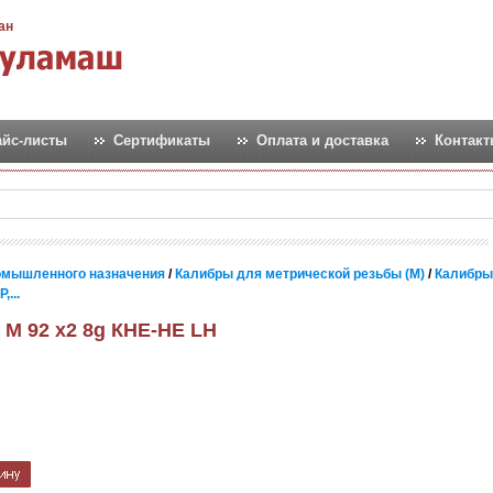
ан
айс-листы
Сертификаты
Оплата и доставка
Контак
омышленного назначения
/
Калибры для метрической резьбы (М)
/
Калибры
...
 М 92 х2 8g КНЕ-НЕ LH