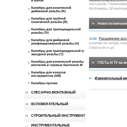
и валов
поступили: Глубиноме
Калибры для конической
Нутромеры, Штангенци
дюймовой резьбы (K)
Калибры для трубной
конической резьбы (R)
Новости компани
Калибры для трапецеидальной
резьбы (Tr)
Расширение асс
13.02
Калибры для дюймовой
наличии на складе нов
унифицированной резьбы (U)
Сверла к/х и ц/х
Калибры для трапецеидальной p-
заходной резьбы (T)
Калибры для конической резьбы
ГОСТы И ТУ на и
вентилей и газовых баллонов W
Калибры для конусов
инструментов (КМ)
Измерительный ин
Калибры прочие
СЛЕСАРНО-МОНТАЖНЫЙ
ВСПОМОГАТЕЛЬНЫЙ
СТРОИТЕЛЬНЫЙ ИНСТРУМЕНТ
ИНСТРУМЕНТАЛЬНЫЕ