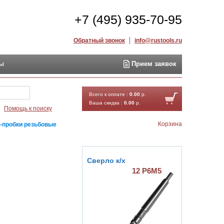
+7 (495) 935-70-95
Обратный звонок
info@rustools.ru
ты
Прием заявок
Найти
Всего к оплате :
0.00
р.
Ваша скидка :
0.00
р.
Помощь к поиску
Корзина
-пробки резьбовые
Сверло к/х
12 Р6М5