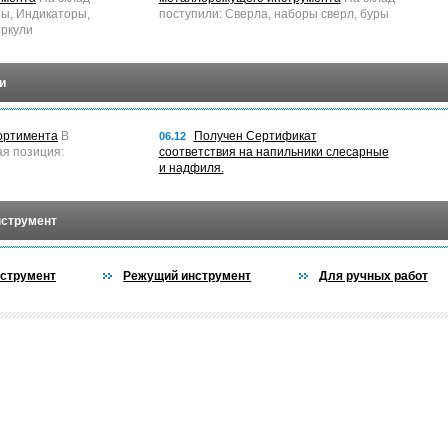
ры, Индикаторы,
поступили: Сверла, наборы сверл, буры
ркули
и
ортимента
В
Получен Сертификат
06.12
ая позиция:
соответствия на напильники слесарные
и надфиля.
нструмент
струмент
Режущий инструмент
Для ручных работ