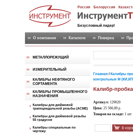
Россия
Белоруссия
Казахст
Безусловный лидер!
О компании
Каталоги
Поверка
Пр
МЕТАЛЛОРЕЖУЩИЙ
ИЗМЕРИТЕЛЬНЫЙ
Главная
/
Калибры пр
контрольные М (КИ,КПР,
КАЛИБРЫ НЕФТЯНОГО
СОРТАМЕНТА
Калибр-пробка
КАЛИБРЫ ПРОМЫШЛЕННОГО
НАЗНАЧЕНИЯ
Артикул:
129620
Калибры для дюймовой
Цена:
25 566,00 р.
трапецеидальной резьбы (АСМЕ)
Товаров на складе:
1 шт
Калибры для дюймовой резьбы
55 градусов
Калибры специальные по
чертежу