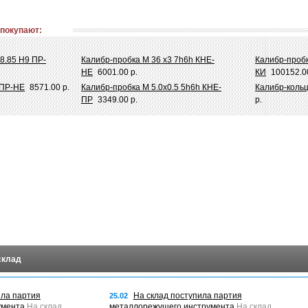
 покупают:
8.85 Н9 ПР-
Калибр-пробка М 36 х3 7h6h КНЕ-
Калибр-пробк
НЕ
6001.00 р.
КИ
100152.00
 ПР-НЕ
8571.00 р.
Калибр-пробка М 5.0х0.5 5h6h КНЕ-
Калибр-кольц
ПР
3349.00 р.
р.
склад
ила партия
На склад поступила партия
25.02
умента
На склад
металлорежущего инструмента
На склад