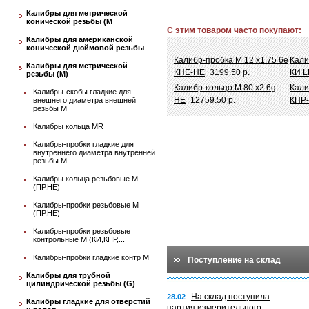
Калибры для метрической
конической резьбы (М
С этим товаром часто покупают:
Калибры для американской
конической дюймовой резьбы
Калибр-пробка М 12 х1.75 6e
Кали
Калибры для метрической
КНЕ-НЕ
3199.50 р.
КИ L
резьбы (М)
Калибр-кольцо М 80 х2 6g
Кали
Калибры-скобы гладкие для
НЕ
12759.50 р.
КПР
внешнего диаметра внешней
резьбы М
Калибры кольца MR
Калибры-пробки гладкие для
внутреннего диаметра внутренней
резьбы М
Калибры кольца резьбовые М
(ПР,НЕ)
Калибры-пробки резьбовые М
(ПР,НЕ)
Калибры-пробки резьбовые
контрольные М (КИ,КПР,...
Калибры-пробки гладкие контр М
Поступление на склад
Калибры для трубной
цилиндрической резьбы (G)
На склад поступила
28.02
Калибры гладкие для отверстий
партия измерительного