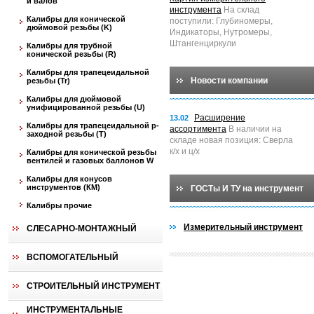
и валов
инструмента
На склад
Калибры для конической
поступили: Глубиномеры,
дюймовой резьбы (K)
Индикаторы, Нутромеры,
Штангенциркули
Калибры для трубной
конической резьбы (R)
Калибры для трапецеидальной
Новости компании
резьбы (Tr)
Калибры для дюймовой
унифицированной резьбы (U)
Расширение
13.02
Калибры для трапецеидальной p-
ассортимента
В наличии на
заходной резьбы (T)
складе новая позиция: Сверла
к/х и ц/х
Калибры для конической резьбы
вентилей и газовых баллонов W
Калибры для конусов
инструментов (КМ)
ГОСТы И ТУ на инструмент
Калибры прочие
Измерительный инструмент
СЛЕСАРНО-МОНТАЖНЫЙ
ВСПОМОГАТЕЛЬНЫЙ
СТРОИТЕЛЬНЫЙ ИНСТРУМЕНТ
ИНСТРУМЕНТАЛЬНЫЕ