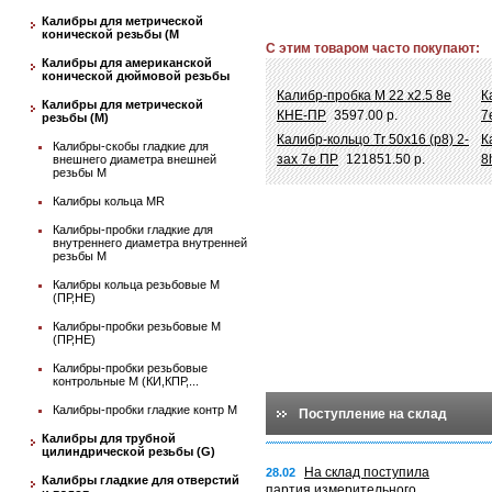
Калибры для метрической
конической резьбы (М
С этим товаром часто покупают:
Калибры для американской
конической дюймовой резьбы
Калибр-пробка М 22 х2.5 8e
К
Калибры для метрической
КНЕ-ПР
3597.00 р.
7
резьбы (М)
Калибр-кольцо Tr 50х16 (р8) 2-
К
Калибры-скобы гладкие для
зах 7e ПР
121851.50 р.
8
внешнего диаметра внешней
резьбы М
Калибры кольца MR
Калибры-пробки гладкие для
внутреннего диаметра внутренней
резьбы М
Калибры кольца резьбовые М
(ПР,НЕ)
Калибры-пробки резьбовые М
(ПР,НЕ)
Калибры-пробки резьбовые
контрольные М (КИ,КПР,...
Калибры-пробки гладкие контр М
Поступление на склад
Калибры для трубной
цилиндрической резьбы (G)
На склад поступила
28.02
Калибры гладкие для отверстий
партия измерительного