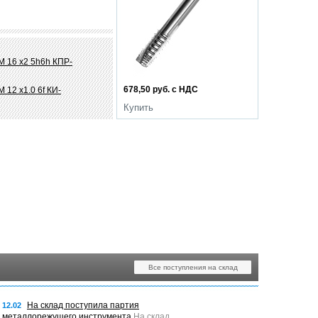
М 16 х2 5h6h КПР-
678,50 руб. с НДС
 12 х1.0 6f КИ-
Купить
Все поступления на склад
На склад поступила партия
12.02
металлорежущего инструмента
На склад