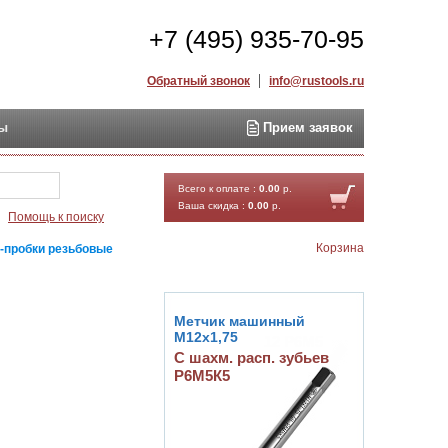
+7 (495) 935-70-95
Обратный звонок
info@rustools.ru
ты
Прием заявок
Найти
Всего к оплате :
0.00
р.
Ваша скидка :
0.00
р.
Помощь к поиску
Корзина
-пробки резьбовые
Метчик машинный
М12х1,75
С шахм. расп. зубьев
Р6М5К5