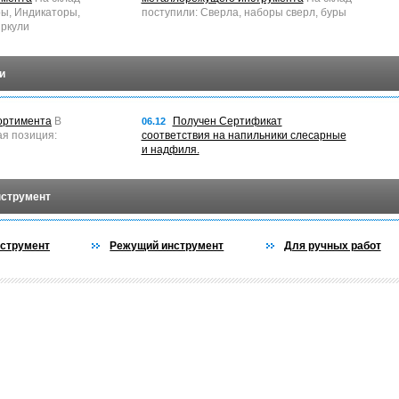
ры, Индикаторы,
поступили: Сверла, наборы сверл, буры
ркули
и
ортимента
В
Получен Сертификат
06.12
ая позиция:
соответствия на напильники слесарные
и надфиля.
нструмент
струмент
Режущий инструмент
Для ручных работ