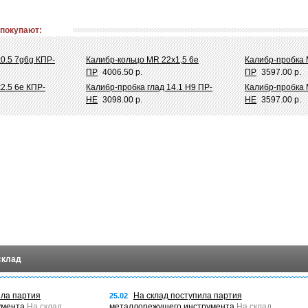
 покупают:
0.5 7g6g КПР-
Калибр-кольцо MR 22х1,5 6e
Калибр-пробка 
ПР
4006.50 р.
ПР
3597.00 р.
2.5 6e КПР-
Калибр-пробка глад 14.1 Н9 ПР-
Калибр-пробка М
НЕ
3098.00 р.
НЕ
3597.00 р.
склад
ила партия
На склад поступила партия
25.02
умента
На склад
металлорежущего инструмента
На склад