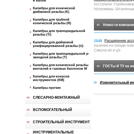
и валов
поступили: Глубиноме
Калибры для конической
Нутромеры, Штангенци
дюймовой резьбы (K)
Калибры для трубной
конической резьбы (R)
Новости компани
Калибры для трапецеидальной
резьбы (Tr)
Расширение асс
13.02
Калибры для дюймовой
наличии на складе нов
унифицированной резьбы (U)
Сверла к/х и ц/х
Калибры для трапецеидальной p-
заходной резьбы (T)
Калибры для конической резьбы
ГОСТы И ТУ на и
вентилей и газовых баллонов W
Калибры для конусов
инструментов (КМ)
Измерительный ин
Калибры прочие
СЛЕСАРНО-МОНТАЖНЫЙ
ВСПОМОГАТЕЛЬНЫЙ
СТРОИТЕЛЬНЫЙ ИНСТРУМЕНТ
ИНСТРУМЕНТАЛЬНЫЕ