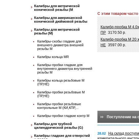
Калибры для метрической
конической резьбы (М
С этим товаром часто
Калибры для американской
конической дюймовой резьбы
Калибр-пробка М 4.0х
Калибры для метрической
ПР
3170.50 р.
резьбы (М)
Калибр-пробка М 20 х
Калибры-скобы гладкие для
НЕ
3597.00 р.
внешнего диаметра внешней
резьбы М
Калибры кольца MR
Калибры-пробки гладкие для
внутреннего диаметра внутренней
резьбы М
Калибры кольца резьбовые М
(ПР,НЕ)
Калибры-пробки резьбовые М
(ПР,НЕ)
Калибры-пробки резьбовые
контрольные М (КИ,КПР,...
Калибры-пробки гладкие контр М
Поступление на 
Калибры для трубной
цилиндрической резьбы (G)
На склад поступ
28.02
Калибры гладкие для отверстий
измерительного инстр