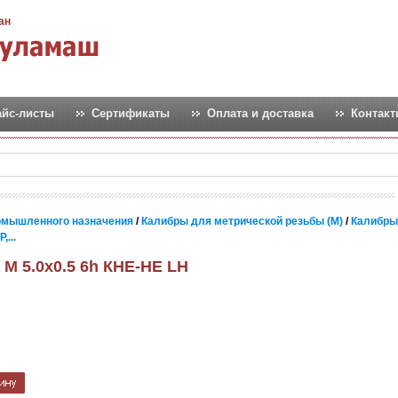
ан
айс-листы
Сертификаты
Оплата и доставка
Контак
омышленного назначения
/
Калибры для метрической резьбы (М)
/
Калибры
...
 М 5.0х0.5 6h КНЕ-НЕ LH