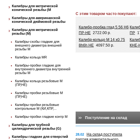
Калибры для метрической
конической резьбы (М
С этим товаром часто покупают:
Калибры для американской
конической дюймовой резьбы
Калибр-пробка глад 5.56 Н6
Калиб
Калибры для метрической
ПР-НЕ
2722.00 р.
ПР
1
резьбы (М)
Калибр-кольцо М 14 х0.75
Калиб
Калибры-скобы гладкие для
8h6h НЕ
4097.50 р.
КНЕ-
внешнего диаметра внешней
резьбы М
Калибры кольца MR
Калибры-пробки гладкие для
внутреннего диаметра внутренней
резьбы М
Калибры кольца резьбовые М
(ПР,НЕ)
Калибры-пробки резьбовые М
(ПР,НЕ)
Калибры-пробки резьбовые
контрольные М (КИ,КПР,...
Калибры-пробки гладкие контр М
Поступление на склад
Калибры для трубной
цилиндрической резьбы (G)
На склад поступила
28.02
Калибры гладкие для отверстий
партия измерительного