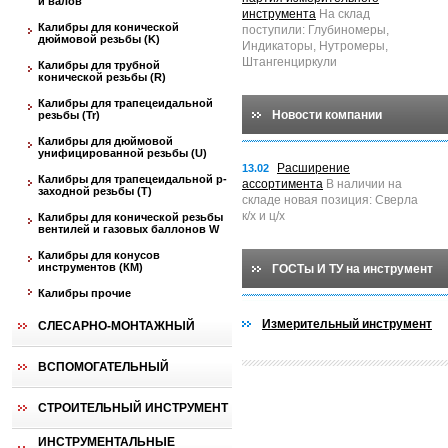
и валов
инструмента
На склад
Калибры для конической
поступили: Глубиномеры,
дюймовой резьбы (K)
Индикаторы, Нутромеры,
Штангенциркули
Калибры для трубной
конической резьбы (R)
Калибры для трапецеидальной
Новости компании
резьбы (Tr)
Калибры для дюймовой
унифицированной резьбы (U)
Расширение
13.02
Калибры для трапецеидальной p-
ассортимента
В наличии на
заходной резьбы (T)
складе новая позиция: Сверла
к/х и ц/х
Калибры для конической резьбы
вентилей и газовых баллонов W
Калибры для конусов
инструментов (КМ)
ГОСТы И ТУ на инструмент
Калибры прочие
Измерительный инструмент
СЛЕСАРНО-МОНТАЖНЫЙ
ВСПОМОГАТЕЛЬНЫЙ
СТРОИТЕЛЬНЫЙ ИНСТРУМЕНТ
ИНСТРУМЕНТАЛЬНЫЕ