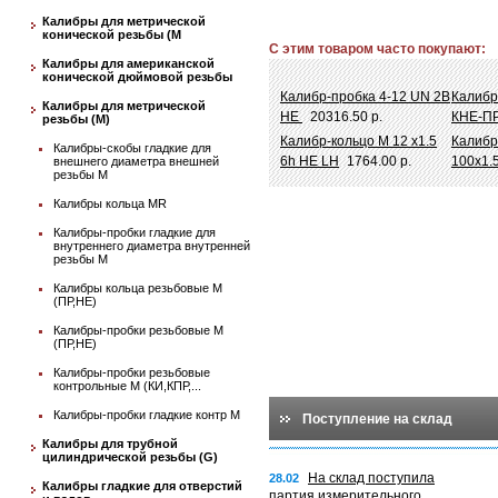
Калибры для метрической
конической резьбы (М
С этим товаром часто покупают:
Калибры для американской
конической дюймовой резьбы
Калибр-пробка 4-12 UN 2B
Калибр
Калибры для метрической
НЕ
20316.50 р.
КНЕ-П
резьбы (М)
Калибр-кольцо М 12 х1.5
Калибр
Калибры-скобы гладкие для
6h НЕ LH
1764.00 р.
100х1.
внешнего диаметра внешней
резьбы М
Калибры кольца MR
Калибры-пробки гладкие для
внутреннего диаметра внутренней
резьбы М
Калибры кольца резьбовые М
(ПР,НЕ)
Калибры-пробки резьбовые М
(ПР,НЕ)
Калибры-пробки резьбовые
контрольные М (КИ,КПР,...
Калибры-пробки гладкие контр М
Поступление на склад
Калибры для трубной
цилиндрической резьбы (G)
На склад поступила
28.02
Калибры гладкие для отверстий
партия измерительного