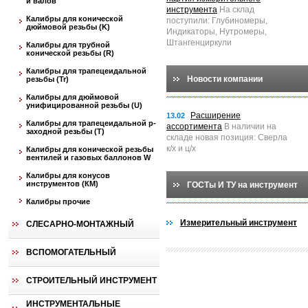
и валов
инструмента
На склад
Калибры для конической
поступили: Глубиномеры,
дюймовой резьбы (K)
Индикаторы, Нутромеры,
Штангенциркули
Калибры для трубной
конической резьбы (R)
Калибры для трапецеидальной
Новости компании
резьбы (Tr)
Калибры для дюймовой
унифицированной резьбы (U)
Расширение
13.02
Калибры для трапецеидальной p-
ассортимента
В наличии на
заходной резьбы (T)
складе новая позиция: Сверла
к/х и ц/х
Калибры для конической резьбы
вентилей и газовых баллонов W
Калибры для конусов
инструментов (КМ)
ГОСТы И ТУ на инструмент
Калибры прочие
Измерительный инструмент
СЛЕСАРНО-МОНТАЖНЫЙ
ВСПОМОГАТЕЛЬНЫЙ
СТРОИТЕЛЬНЫЙ ИНСТРУМЕНТ
ИНСТРУМЕНТАЛЬНЫЕ