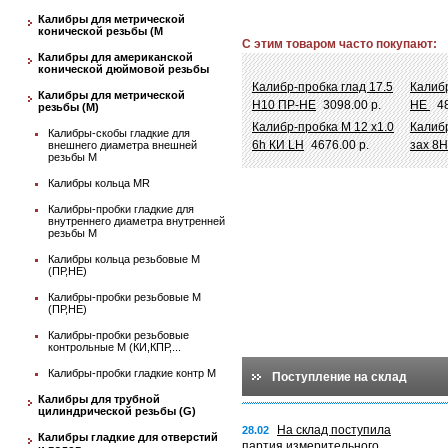
Калибры для метрической
конической резьбы (М
С этим товаром часто покупают:
Калибры для американской
конической дюймовой резьбы
Калибр-пробка глад 17.5
Калибр
Калибры для метрической
Н10 ПР-НЕ
3098.00 р.
НЕ
4
резьбы (М)
Калибр-пробка М 12 х1.0
Калибр
Калибры-скобы гладкие для
6h КИ LH
4676.00 р.
зах 8
внешнего диаметра внешней
резьбы М
Калибры кольца MR
Калибры-пробки гладкие для
внутреннего диаметра внутренней
резьбы М
Калибры кольца резьбовые М
(ПР,НЕ)
Калибры-пробки резьбовые М
(ПР,НЕ)
Калибры-пробки резьбовые
контрольные М (КИ,КПР,...
Калибры-пробки гладкие контр М
Поступление на склад
Калибры для трубной
цилиндрической резьбы (G)
На склад поступила
28.02
Калибры гладкие для отверстий
партия измерительного