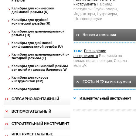
и валов
инструмента
На склад
Калибры для конической
поступили: Глубиномеры,
дюймовой резьбы (K)
Индикаторы, Нутромеры,
Штангенциркули
Калибры для трубной
конической резьбы (R)
Калибры для трапецеидальной
Новости компании
резьбы (Tr)
Калибры для дюймовой
унифицированной резьбы (U)
Расширение
13.02
Калибры для трапецеидальной p-
ассортимента
В наличии на
заходной резьбы (T)
складе новая позиция: Сверла
к/х и ц/х
Калибры для конической резьбы
вентилей и газовых баллонов W
Калибры для конусов
инструментов (КМ)
ГОСТы И ТУ на инструмент
Калибры прочие
Измерительный инструмент
СЛЕСАРНО-МОНТАЖНЫЙ
ВСПОМОГАТЕЛЬНЫЙ
СТРОИТЕЛЬНЫЙ ИНСТРУМЕНТ
ИНСТРУМЕНТАЛЬНЫЕ