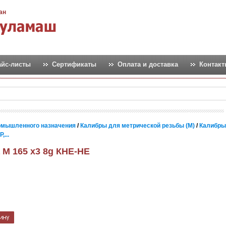
ан
айс-листы
Сертификаты
Оплата и доставка
Контак
омышленного назначения
/
Калибры для метрической резьбы (М)
/
Калибры
...
 М 165 х3 8g КНЕ-НЕ