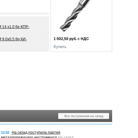
 14 х1.0 6e КПР-
1 002,50 руб. с НДС
 9.0х0.5 8g КИ-
Купить
Все поступления на склад
На склад поступила партия
12.02
металлорежущего инструмента
На склад