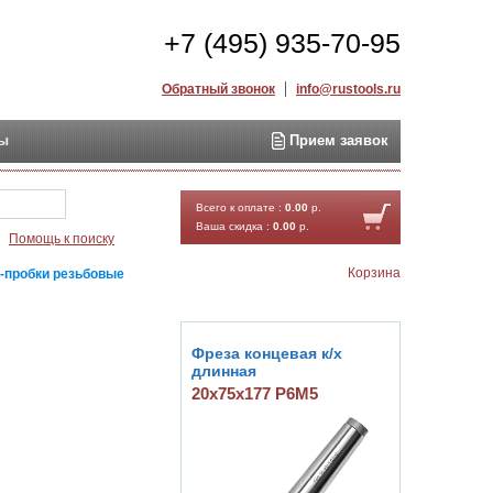
+7 (495) 935-70-95
Обратный звонок
info@rustools.ru
ты
Прием заявок
Найти
Всего к оплате :
0.00
р.
Ваша скидка :
0.00
р.
Помощь к поиску
Корзина
-пробки резьбовые
Фреза концевая к/х
длинная
20х75х177 Р6М5