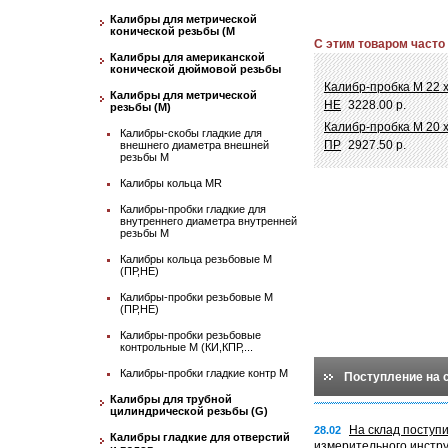
Калибры для метрической
конической резьбы (М
С этим товаром часто
Калибры для американской
конической дюймовой резьбы
Калибр-пробка М 22 х
Калибры для метрической
НЕ
3228.00 р.
резьбы (М)
Калибр-пробка М 20 х
Калибры-скобы гладкие для
ПР
2927.50 р.
внешнего диаметра внешней
резьбы М
Калибры кольца MR
Калибры-пробки гладкие для
внутреннего диаметра внутренней
резьбы М
Калибры кольца резьбовые М
(ПР,НЕ)
Калибры-пробки резьбовые М
(ПР,НЕ)
Калибры-пробки резьбовые
контрольные М (КИ,КПР,...
Калибры-пробки гладкие контр М
Поступление на 
Калибры для трубной
цилиндрической резьбы (G)
На склад поступ
28.02
Калибры гладкие для отверстий
измерительного инстр