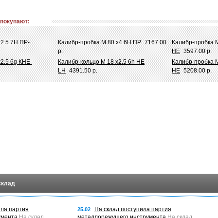
 покупают:
2.5 7Н ПР-
Калибр-пробка М 80 х4 6Н ПР
7167.00
Калибр-пробка М
р.
НЕ
3597.00 р.
2.5 6g КНЕ-
Калибр-кольцо М 18 х2.5 6h НЕ
Калибр-пробка М
LH
4391.50 р.
НЕ
5208.00 р.
склад
ила партия
На склад поступила партия
25.02
умента
На склад
металлорежущего инструмента
На склад