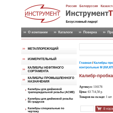
Россия
Белоруссия
Казахст
Безусловный лидер!
О компании
Каталоги
Поверка
Пр
МЕТАЛЛОРЕЖУЩИЙ
ИЗМЕРИТЕЛЬНЫЙ
Главная
/
Калибры пр
контрольные М (КИ,КПР,
КАЛИБРЫ НЕФТЯНОГО
СОРТАМЕНТА
Калибр-пробка
КАЛИБРЫ ПРОМЫШЛЕННОГО
НАЗНАЧЕНИЯ
Артикул:
116176
Калибры для дюймовой
Цена:
63 714,50 р.
трапецеидальной резьбы (АСМЕ)
Товаров на складе:
1 шт
Калибры для дюймовой резьбы
55 градусов
Калибры специальные по
чертежу