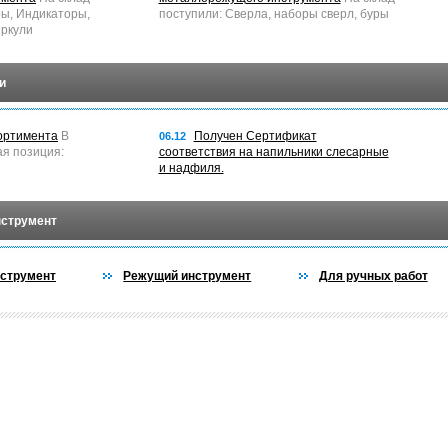
ры, Индикаторы,
поступили: Сверла, наборы сверл, буры
ркули
и
ортимента
В
Получен Сертификат
06.12
ая позиция:
соответствия на напильники слесарные
и надфиля.
нструмент
струмент
Режущий инструмент
Для ручных работ