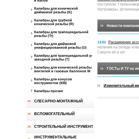
и валов
поступили: Глубиноме
Калибры для конической
Нутромеры, Штангенци
дюймовой резьбы (K)
Калибры для трубной
конической резьбы (R)
Новости компани
Калибры для трапецеидальной
резьбы (Tr)
Расширение асс
13.02
Калибры для дюймовой
наличии на складе нов
унифицированной резьбы (U)
Сверла к/х и ц/х
Калибры для трапецеидальной p-
заходной резьбы (T)
Калибры для конической резьбы
ГОСТы И ТУ на и
вентилей и газовых баллонов W
Калибры для конусов
инструментов (КМ)
Измерительный ин
Калибры прочие
СЛЕСАРНО-МОНТАЖНЫЙ
ВСПОМОГАТЕЛЬНЫЙ
СТРОИТЕЛЬНЫЙ ИНСТРУМЕНТ
ИНСТРУМЕНТАЛЬНЫЕ