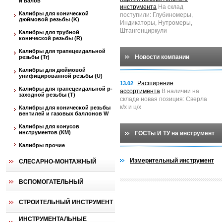
и валов
инструмента
На склад
Калибры для конической
поступили: Глубиномеры,
дюймовой резьбы (K)
Индикаторы, Нутромеры,
Штангенциркули
Калибры для трубной
конической резьбы (R)
Калибры для трапецеидальной
Новости компании
резьбы (Tr)
Калибры для дюймовой
унифицированной резьбы (U)
Расширение
13.02
Калибры для трапецеидальной p-
ассортимента
В наличии на
заходной резьбы (T)
складе новая позиция: Сверла
к/х и ц/х
Калибры для конической резьбы
вентилей и газовых баллонов W
Калибры для конусов
инструментов (КМ)
ГОСТы И ТУ на инструмент
Калибры прочие
Измерительный инструмент
СЛЕСАРНО-МОНТАЖНЫЙ
ВСПОМОГАТЕЛЬНЫЙ
СТРОИТЕЛЬНЫЙ ИНСТРУМЕНТ
ИНСТРУМЕНТАЛЬНЫЕ