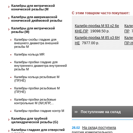
Калибры для метрической
конической резьбы (М
С этим товаром часто покупают:
Калибры для американской
конической дюймовой резьбы
Калибр-пробка М 93 х2 6e
Кали
Калибры для метрической
КНЕ-ПР
19098.50 р.
ПР
резьбы (М)
Калибр-пробка М 85 х3 6Н
Кали
Калибры-скобы гладкие для
НЕ
7977.00 р.
ПР-
внешнего диаметра внешней
резьбы М
Калибры кольца MR
Калибры-пробки гладкие для
внутреннего диаметра внутренней
резьбы М
Калибры кольца резьбовые М
(ПР,НЕ)
Калибры-пробки резьбовые М
(ПР,НЕ)
Калибры-пробки резьбовые
контрольные М (КИ,КПР,...
Калибры-пробки гладкие контр М
Поступление на склад
Калибры для трубной
цилиндрической резьбы (G)
На склад поступила
28.02
Калибры гладкие для отверстий
партия измерительного