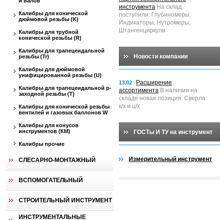
и валов
инструмента
На склад
Калибры для конической
поступили: Глубиномеры,
дюймовой резьбы (K)
Индикаторы, Нутромеры,
Штангенциркули
Калибры для трубной
конической резьбы (R)
Калибры для трапецеидальной
Новости компании
резьбы (Tr)
Калибры для дюймовой
унифицированной резьбы (U)
Расширение
13.02
Калибры для трапецеидальной p-
ассортимента
В наличии на
заходной резьбы (T)
складе новая позиция: Сверла
к/х и ц/х
Калибры для конической резьбы
вентилей и газовых баллонов W
Калибры для конусов
инструментов (КМ)
ГОСТы И ТУ на инструмент
Калибры прочие
Измерительный инструмент
СЛЕСАРНО-МОНТАЖНЫЙ
ВСПОМОГАТЕЛЬНЫЙ
СТРОИТЕЛЬНЫЙ ИНСТРУМЕНТ
ИНСТРУМЕНТАЛЬНЫЕ