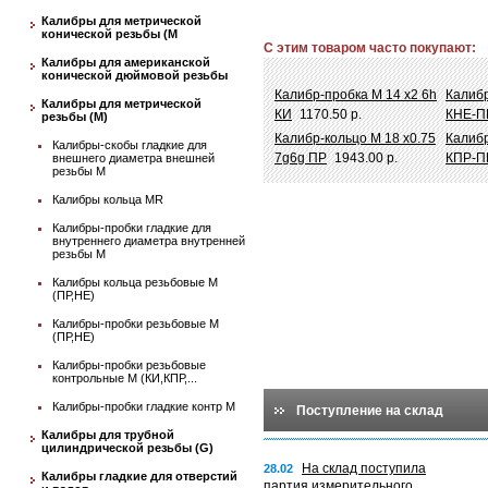
Калибры для метрической
конической резьбы (М
С этим товаром часто покупают:
Калибры для американской
конической дюймовой резьбы
Калибр-пробка М 14 х2 6h
Калибр
Калибры для метрической
КИ
1170.50 р.
КНЕ-П
резьбы (М)
Калибр-кольцо М 18 х0.75
Калибр
Калибры-скобы гладкие для
7g6g ПР
1943.00 р.
КПР-П
внешнего диаметра внешней
резьбы М
Калибры кольца MR
Калибры-пробки гладкие для
внутреннего диаметра внутренней
резьбы М
Калибры кольца резьбовые М
(ПР,НЕ)
Калибры-пробки резьбовые М
(ПР,НЕ)
Калибры-пробки резьбовые
контрольные М (КИ,КПР,...
Калибры-пробки гладкие контр М
Поступление на склад
Калибры для трубной
цилиндрической резьбы (G)
На склад поступила
28.02
Калибры гладкие для отверстий
партия измерительного