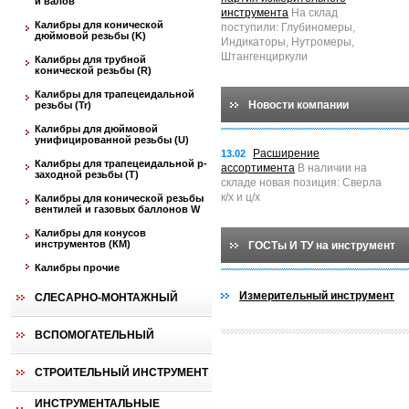
и валов
инструмента
На склад
Калибры для конической
поступили: Глубиномеры,
дюймовой резьбы (K)
Индикаторы, Нутромеры,
Штангенциркули
Калибры для трубной
конической резьбы (R)
Калибры для трапецеидальной
Новости компании
резьбы (Tr)
Калибры для дюймовой
унифицированной резьбы (U)
Расширение
13.02
Калибры для трапецеидальной p-
ассортимента
В наличии на
заходной резьбы (T)
складе новая позиция: Сверла
к/х и ц/х
Калибры для конической резьбы
вентилей и газовых баллонов W
Калибры для конусов
инструментов (КМ)
ГОСТы И ТУ на инструмент
Калибры прочие
Измерительный инструмент
СЛЕСАРНО-МОНТАЖНЫЙ
ВСПОМОГАТЕЛЬНЫЙ
СТРОИТЕЛЬНЫЙ ИНСТРУМЕНТ
ИНСТРУМЕНТАЛЬНЫЕ