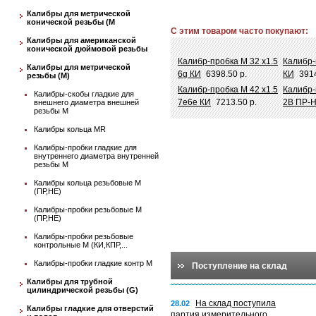
Калибры для метрической
конической резьбы (М
С этим товаром часто покупают:
Калибры для американской
конической дюймовой резьбы
Калибр-пробка М 32 х1.5
Калибр-
Калибры для метрической
6g КИ
6398.50 р.
КИ
3914
резьбы (М)
Калибр-пробка М 42 х1.5
Калибр-
Калибры-скобы гладкие для
7e6e КИ
7213.50 р.
2B ПР-
внешнего диаметра внешней
резьбы М
Калибры кольца MR
Калибры-пробки гладкие для
внутреннего диаметра внутренней
резьбы М
Калибры кольца резьбовые М
(ПР,НЕ)
Калибры-пробки резьбовые М
(ПР,НЕ)
Калибры-пробки резьбовые
контрольные М (КИ,КПР,...
Калибры-пробки гладкие контр М
Поступление на склад
Калибры для трубной
цилиндрической резьбы (G)
На склад поступила
28.02
Калибры гладкие для отверстий
партия измерительного