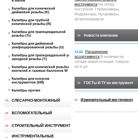
и валов
инструмента
На склад
Калибры для конической
поступили: Глубиномеры,
дюймовой резьбы (K)
Индикаторы, Нутромеры,
Штангенциркули
Калибры для трубной
конической резьбы (R)
Калибры для трапецеидальной
Новости компании
резьбы (Tr)
Калибры для дюймовой
унифицированной резьбы (U)
Расширение
13.02
Калибры для трапецеидальной p-
ассортимента
В наличии на
заходной резьбы (T)
складе новая позиция: Сверла
к/х и ц/х
Калибры для конической резьбы
вентилей и газовых баллонов W
Калибры для конусов
инструментов (КМ)
ГОСТы И ТУ на инструмент
Калибры прочие
Измерительный инструмент
СЛЕСАРНО-МОНТАЖНЫЙ
ВСПОМОГАТЕЛЬНЫЙ
СТРОИТЕЛЬНЫЙ ИНСТРУМЕНТ
ИНСТРУМЕНТАЛЬНЫЕ