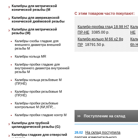
Калибры для метрической
конической резьбы (М
С этим товаром часто покупают:
Калибры для американской
конической дюймовой резьбы
Калибр-пробка глад 18.98 Н7
Кал
Калибры для метрической
ПР-НЕ
3385.00 р.
НЕ
резьбы (М)
Калибр-кольцо М 66 х2 8g
Кали
Калибры-скобы гладкие для
ПР
18791.50 р.
6h 
внешнего диаметра внешней
резьбы М
Калибры кольца MR
Калибры-пробки гладкие для
внутреннего диаметра внутренней
резьбы М
Калибры кольца резьбовые М
(ПР,НЕ)
Калибры-пробки резьбовые М
(ПР,НЕ)
Калибры-пробки резьбовые
контрольные М (КИ,КПР,...
Калибры-пробки гладкие контр М
Поступление на склад
Калибры для трубной
цилиндрической резьбы (G)
На склад поступила
28.02
Калибры гладкие для отверстий
партия измерительного