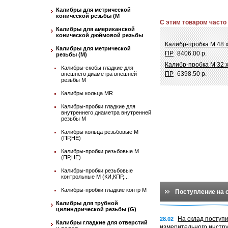
Калибры для метрической
конической резьбы (М
С этим товаром часто
Калибры для американской
конической дюймовой резьбы
Калибр-пробка М 48 
Калибры для метрической
ПР
8406.00 р.
резьбы (М)
Калибр-пробка М 32 х
Калибры-скобы гладкие для
ПР
6398.50 р.
внешнего диаметра внешней
резьбы М
Калибры кольца MR
Калибры-пробки гладкие для
внутреннего диаметра внутренней
резьбы М
Калибры кольца резьбовые М
(ПР,НЕ)
Калибры-пробки резьбовые М
(ПР,НЕ)
Калибры-пробки резьбовые
контрольные М (КИ,КПР,...
Калибры-пробки гладкие контр М
Поступление на 
Калибры для трубной
цилиндрической резьбы (G)
На склад поступ
28.02
Калибры гладкие для отверстий
измерительного инстр