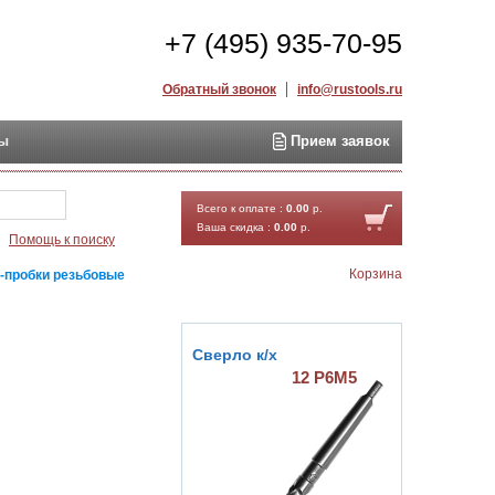
+7 (495) 935-70-95
Обратный звонок
info@rustools.ru
ты
Прием заявок
Найти
Всего к оплате :
0.00
р.
Ваша скидка :
0.00
р.
Помощь к поиску
Корзина
-пробки резьбовые
Сверло к/х
12 Р6М5