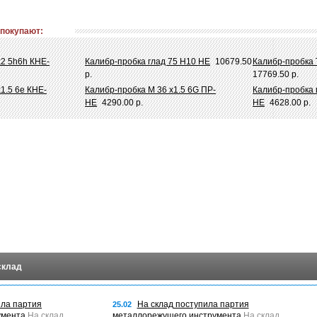
 покупают:
х2 5h6h КНЕ-
Калибр-пробка глад 75 Н10 НЕ
10679.50
Калибр-пробка 
р.
17769.50 р.
1.5 6e КНЕ-
Калибр-пробка М 36 х1.5 6G ПР-
Калибр-пробка 
НЕ
4290.00 р.
НЕ
4628.00 р.
склад
ила партия
На склад поступила партия
25.02
умента
На склад
металлорежущего инструмента
На склад