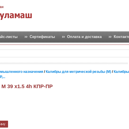
ан
айс-листы
Сертификаты
Оплата и доставка
Контак
омышленного назначения
/
Калибры для метрической резьбы (М)
/
Калибры
...
 М 39 х1.5 4h КПР-ПР