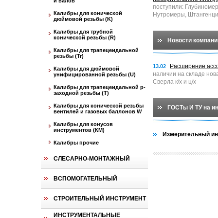
и валов
поступили: Глубиноме
Калибры для конической
Нутромеры, Штангенци
дюймовой резьбы (K)
Калибры для трубной
конической резьбы (R)
Новости компани
Калибры для трапецеидальной
резьбы (Tr)
Расширение асс
13.02
Калибры для дюймовой
наличии на складе нов
унифицированной резьбы (U)
Сверла к/х и ц/х
Калибры для трапецеидальной p-
заходной резьбы (T)
Калибры для конической резьбы
ГОСТы И ТУ на и
вентилей и газовых баллонов W
Калибры для конусов
инструментов (КМ)
Измерительный ин
Калибры прочие
СЛЕСАРНО-МОНТАЖНЫЙ
ВСПОМОГАТЕЛЬНЫЙ
СТРОИТЕЛЬНЫЙ ИНСТРУМЕНТ
ИНСТРУМЕНТАЛЬНЫЕ