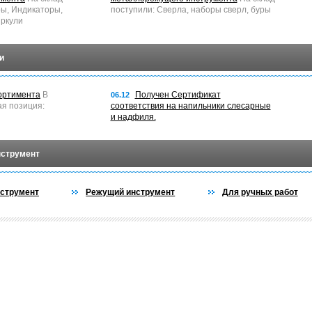
ры, Индикаторы,
поступили: Сверла, наборы сверл, буры
ркули
и
ортимента
В
Получен Сертификат
06.12
ая позиция:
соответствия на напильники слесарные
и надфиля.
нструмент
струмент
Режущий инструмент
Для ручных работ