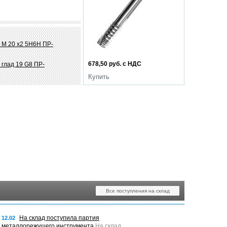
 М 20 х2 5Н6Н ПР-
678,50 руб. с НДС
 глад 19 G8 ПР-
Купить
Все поступления на склад
На склад поступила партия
12.02
металлорежущего инструмента
На склад