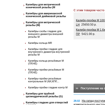
Калибры для метрической
конической резьбы (М
С этим товаром часто
Калибры для американской
конической дюймовой резьбы
Калибр-пробка М 100
Калибры для метрической
LH
25650.50 р.
резьбы (М)
Калибр-пробка М 1.6
Калибры-скобы гладкие для
ПР
5421.00 р.
внешнего диаметра внешней
резьбы М
Калибры кольца MR
Калибры-пробки гладкие для
внутреннего диаметра внутренней
резьбы М
Калибры кольца резьбовые М
(ПР,НЕ)
Калибры-пробки резьбовые М
(ПР,НЕ)
Калибры-пробки резьбовые
контрольные М (КИ,КПР,...
Калибры-пробки гладкие контр М
Поступление на 
Калибры для трубной
цилиндрической резьбы (G)
На склад поступ
28.02
Калибры гладкие для отверстий
измерительного инстр