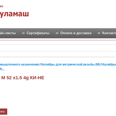
ан
айс-листы
Сертификаты
Оплата и доставка
Контак
омышленного назначения
/
Калибры для метрической резьбы (М)
/
Калибры
...
М 52 х1.5 4g КИ-НЕ