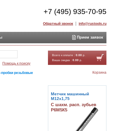
+7 (495) 935-70-95
Обратный звонок
info@rustools.ru
ты
Прием заявок
Найти
Всего к оплате :
0.00
р.
Ваша скидка :
0.00
р.
Помощь к поиску
Корзина
-пробки резьбовые
Метчик машинный
М12х1,75
С шахм. расп. зубьев
Р6М5К5