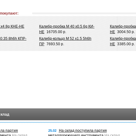
 покупают:
 х4 8g КНЕ-НЕ
Калибр-пробка М 40 х0.5 6g КИ-
Калибр-пробка
НЕ
16705.00 р.
НЕ
3004.50 р.
х0.35 8h6h КПР-
Калибр-кольцо М 52 х1.5 5h6h
Калибр-пробка
ПР
7693.50 р.
НЕ
3385.00 р.
склад
ила партия
На склад поступила партия
25.02
умента
На склад
металлорежущего инструмента
На склад