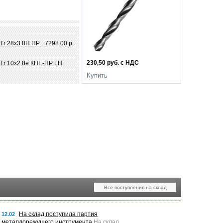
 Tr 28х3 8Н ПР
7298.00 р.
230,50 руб. с НДС
Tr 10х2 8e КНЕ-ПР LH
Купить
Все поступления на склад
На склад поступила партия
12.02
металлорежущего инструмента
На склад