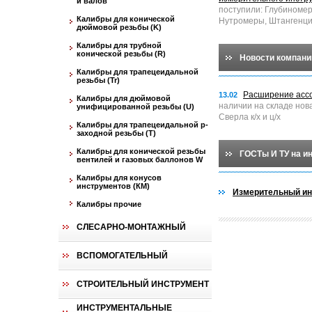
и валов
поступили: Глубиноме
Калибры для конической
Нутромеры, Штангенци
дюймовой резьбы (K)
Калибры для трубной
конической резьбы (R)
Новости компани
Калибры для трапецеидальной
резьбы (Tr)
Расширение асс
13.02
Калибры для дюймовой
наличии на складе нов
унифицированной резьбы (U)
Сверла к/х и ц/х
Калибры для трапецеидальной p-
заходной резьбы (T)
Калибры для конической резьбы
ГОСТы И ТУ на и
вентилей и газовых баллонов W
Калибры для конусов
инструментов (КМ)
Измерительный ин
Калибры прочие
СЛЕСАРНО-МОНТАЖНЫЙ
ВСПОМОГАТЕЛЬНЫЙ
СТРОИТЕЛЬНЫЙ ИНСТРУМЕНТ
ИНСТРУМЕНТАЛЬНЫЕ