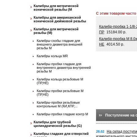
Калибры для метрической
конической резьбы (М
С этим товаром часто
Калибры для американской
конической дюймовой резьбы
Калибр-пробка 1-1/8
Калибры для метрической
ПР
15184.00 р.
резьбы (М)
Калибр-пробка М 8.0х
Калибры-скобы гладкие для
НЕ
4014.50 р.
внешнего диаметра внешней
резьбы М
Калибры кольца MR
Калибры-пробки гладкие для
внутреннего диаметра внутренней
резьбы М
Калибры кольца резьбовые М
(ПР,НЕ)
Калибры-пробки резьбовые М
(ПР,НЕ)
Калибры-пробки резьбовые
контрольные М (КИ,КПР,...
Калибры-пробки гладкие контр М
Поступление на 
Калибры для трубной
цилиндрической резьбы (G)
На склад поступ
28.02
Калибры гладкие для отверстий
измерительного инстр