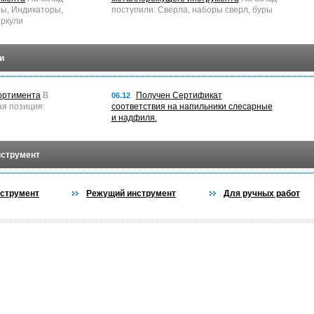
ры, Индикаторы,
поступили: Сверла, наборы сверл, буры
ркули
и
ортимента
В
Получен Сертификат
06.12
ая позиция:
соответствия на напильники слесарные
и надфиля.
нструмент
струмент
Режущий инструмент
Для ручных работ