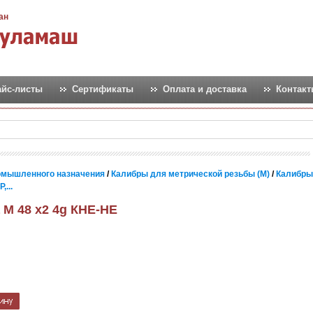
ан
айс-листы
Сертификаты
Оплата и доставка
Контак
омышленного назначения
/
Калибры для метрической резьбы (М)
/
Калибры
...
 М 48 х2 4g КНЕ-НЕ