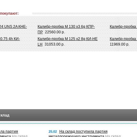
 покупают:
-24 UNS 2A КНЕ-
Калибр-пробка М 130 х3 6g КПР-
Калибр-пробка
ПР
22560.00 р.
0.75 4h КИ-
Калибр-пробка М 125 х2 8g КИ-НЕ
Калибр-пробка 
LH
31053.00 р.
11969.00 р.
склад
ила партия
На склад поступила партия
25.02
умента
На склад
металлорежущего инструмента
На склад