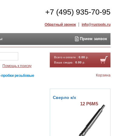
+7 (495) 935-70-95
Обратный звонок
info@rustools.ru
ты
Прием заявок
Найти
Всего к оплате :
0.00
р.
Ваша скидка :
0.00
р.
Помощь к поиску
Корзина
-пробки резьбовые
Сверло к/х
12 Р6М5