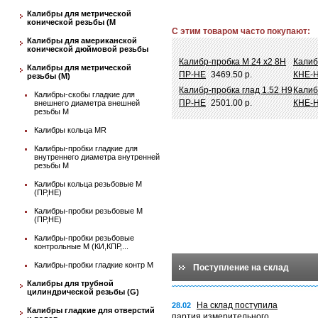
Калибры для метрической
конической резьбы (М
С этим товаром часто покупают:
Калибры для американской
конической дюймовой резьбы
Калибр-пробка М 24 х2 8Н
Калиб
Калибры для метрической
ПР-НЕ
3469.50 р.
КНЕ-
резьбы (М)
Калибр-пробка глад 1.52 Н9
Калиб
Калибры-скобы гладкие для
ПР-НЕ
2501.00 р.
КНЕ-
внешнего диаметра внешней
резьбы М
Калибры кольца MR
Калибры-пробки гладкие для
внутреннего диаметра внутренней
резьбы М
Калибры кольца резьбовые М
(ПР,НЕ)
Калибры-пробки резьбовые М
(ПР,НЕ)
Калибры-пробки резьбовые
контрольные М (КИ,КПР,...
Калибры-пробки гладкие контр М
Поступление на склад
Калибры для трубной
цилиндрической резьбы (G)
На склад поступила
28.02
Калибры гладкие для отверстий
партия измерительного