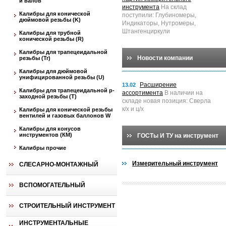
и валов
инструмента
На склад
Калибры для конической
поступили: Глубиномеры,
дюймовой резьбы (K)
Индикаторы, Нутромеры,
Штангенциркули
Калибры для трубной
конической резьбы (R)
Калибры для трапецеидальной
Новости компании
резьбы (Tr)
Калибры для дюймовой
унифицированной резьбы (U)
Расширение
13.02
Калибры для трапецеидальной p-
ассортимента
В наличии на
заходной резьбы (T)
складе новая позиция: Сверла
к/х и ц/х
Калибры для конической резьбы
вентилей и газовых баллонов W
Калибры для конусов
инструментов (КМ)
ГОСТы И ТУ на инструмент
Калибры прочие
Измерительный инструмент
СЛЕСАРНО-МОНТАЖНЫЙ
ВСПОМОГАТЕЛЬНЫЙ
СТРОИТЕЛЬНЫЙ ИНСТРУМЕНТ
ИНСТРУМЕНТАЛЬНЫЕ