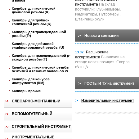
и валов
инструмента
На склад
Калибры для конической
поступили: Глубиномеры,
дюймовой резьбы (K)
Индикаторы, Нутромеры,
Штангенциркули
Калибры для трубной
конической резьбы (R)
Калибры для трапецеидальной
Новости компании
резьбы (Tr)
Калибры для дюймовой
унифицированной резьбы (U)
Расширение
13.02
Калибры для трапецеидальной p-
ассортимента
В наличии на
заходной резьбы (T)
складе новая позиция: Сверла
к/х и ц/х
Калибры для конической резьбы
вентилей и газовых баллонов W
Калибры для конусов
инструментов (КМ)
ГОСТы И ТУ на инструмент
Калибры прочие
Измерительный инструмент
СЛЕСАРНО-МОНТАЖНЫЙ
ВСПОМОГАТЕЛЬНЫЙ
СТРОИТЕЛЬНЫЙ ИНСТРУМЕНТ
ИНСТРУМЕНТАЛЬНЫЕ