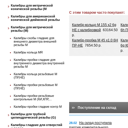
Калибры для метрической
конической резьбы (М
С этим товаром часто покупают:
Калибры для американской
конической дюймовой резьбы
Калибр-кольцо М 155 х2 6g
Кали
Калибры для метрической
НЕ с калибровкой
63164.50
6h 
резьбы (М)
р.
Калибры-скобы гладкие для
Калибр-пробка М 45 х1.0 6Н
Кали
внешнего диаметра внешней
резьбы М
ПР-НЕ
7654.50 р.
6g 
р.
Калибры кольца MR
Калибры-пробки гладкие для
внутреннего диаметра внутренней
резьбы М
Калибры кольца резьбовые М
(ПР,НЕ)
Калибры-пробки резьбовые М
(ПР,НЕ)
Калибры-пробки резьбовые
контрольные М (КИ,КПР,...
Калибры-пробки гладкие контр М
Поступление на склад
Калибры для трубной
цилиндрической резьбы (G)
На склад поступила
28.02
Калибры гладкие для отверстий
партия измерительного