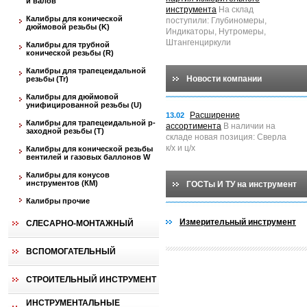
и валов
инструмента
На склад
Калибры для конической
поступили: Глубиномеры,
дюймовой резьбы (K)
Индикаторы, Нутромеры,
Штангенциркули
Калибры для трубной
конической резьбы (R)
Калибры для трапецеидальной
Новости компании
резьбы (Tr)
Калибры для дюймовой
унифицированной резьбы (U)
Расширение
13.02
Калибры для трапецеидальной p-
ассортимента
В наличии на
заходной резьбы (T)
складе новая позиция: Сверла
к/х и ц/х
Калибры для конической резьбы
вентилей и газовых баллонов W
Калибры для конусов
инструментов (КМ)
ГОСТы И ТУ на инструмент
Калибры прочие
Измерительный инструмент
СЛЕСАРНО-МОНТАЖНЫЙ
ВСПОМОГАТЕЛЬНЫЙ
СТРОИТЕЛЬНЫЙ ИНСТРУМЕНТ
ИНСТРУМЕНТАЛЬНЫЕ