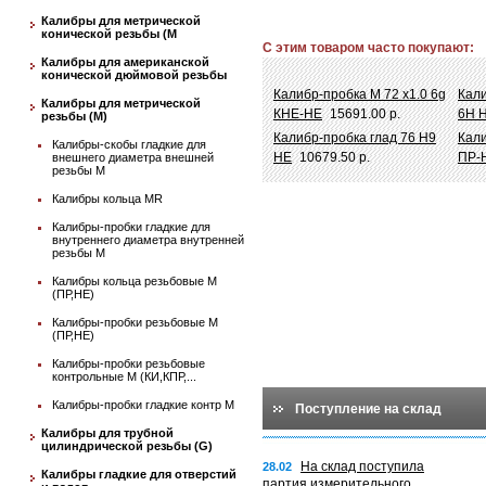
Калибры для метрической
конической резьбы (М
С этим товаром часто покупают:
Калибры для американской
конической дюймовой резьбы
Калибр-пробка М 72 х1.0 6g
Кали
Калибры для метрической
КНЕ-НЕ
15691.00 р.
6Н 
резьбы (М)
Калибр-пробка глад 76 Н9
Кали
Калибры-скобы гладкие для
НЕ
10679.50 р.
ПР-
внешнего диаметра внешней
резьбы М
Калибры кольца MR
Калибры-пробки гладкие для
внутреннего диаметра внутренней
резьбы М
Калибры кольца резьбовые М
(ПР,НЕ)
Калибры-пробки резьбовые М
(ПР,НЕ)
Калибры-пробки резьбовые
контрольные М (КИ,КПР,...
Калибры-пробки гладкие контр М
Поступление на склад
Калибры для трубной
цилиндрической резьбы (G)
На склад поступила
28.02
Калибры гладкие для отверстий
партия измерительного