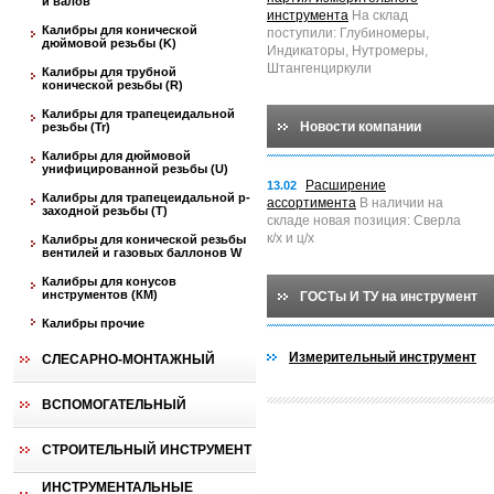
и валов
инструмента
На склад
Калибры для конической
поступили: Глубиномеры,
дюймовой резьбы (K)
Индикаторы, Нутромеры,
Штангенциркули
Калибры для трубной
конической резьбы (R)
Калибры для трапецеидальной
Новости компании
резьбы (Tr)
Калибры для дюймовой
унифицированной резьбы (U)
Расширение
13.02
Калибры для трапецеидальной p-
ассортимента
В наличии на
заходной резьбы (T)
складе новая позиция: Сверла
к/х и ц/х
Калибры для конической резьбы
вентилей и газовых баллонов W
Калибры для конусов
инструментов (КМ)
ГОСТы И ТУ на инструмент
Калибры прочие
Измерительный инструмент
СЛЕСАРНО-МОНТАЖНЫЙ
ВСПОМОГАТЕЛЬНЫЙ
СТРОИТЕЛЬНЫЙ ИНСТРУМЕНТ
ИНСТРУМЕНТАЛЬНЫЕ