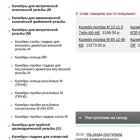
Калибры для метрической
конической резьбы (М
С этим товаром часто покупают:
Калибры для американской
конической дюймовой резьбы
Калибр-пробка М 10 х1.5
Кали
Калибры для метрической
7g6g КИ-НЕ
3199.50 р.
КПР-
резьбы (М)
Калибр-пробка М 85 х2 6h
Калиб
Калибры-скобы гладкие для
КИ
13273.00 р.
ПР
1
внешнего диаметра внешней
резьбы М
Калибры кольца MR
Калибры-пробки гладкие для
внутреннего диаметра внутренней
резьбы М
Калибры кольца резьбовые М
(ПР,НЕ)
Калибры-пробки резьбовые М
(ПР,НЕ)
Калибры-пробки резьбовые
контрольные М (КИ,КПР,...
Калибры-пробки гладкие контр М
Поступление на склад
Калибры для трубной
цилиндрической резьбы (G)
На склад поступила
28.02
Калибры гладкие для отверстий
партия измерительного