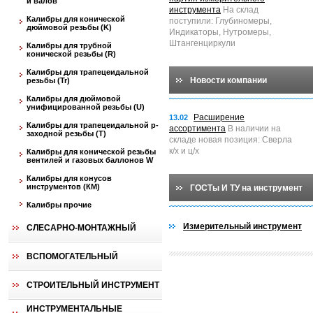
и валов
инструмента
На склад
Калибры для конической
поступили: Глубиномеры,
дюймовой резьбы (K)
Индикаторы, Нутромеры,
Штангенциркули
Калибры для трубной
конической резьбы (R)
Калибры для трапецеидальной
Новости компании
резьбы (Tr)
Калибры для дюймовой
унифицированной резьбы (U)
Расширение
13.02
Калибры для трапецеидальной p-
ассортимента
В наличии на
заходной резьбы (T)
складе новая позиция: Сверла
к/х и ц/х
Калибры для конической резьбы
вентилей и газовых баллонов W
Калибры для конусов
инструментов (КМ)
ГОСТы И ТУ на инструмент
Калибры прочие
Измерительный инструмент
СЛЕСАРНО-МОНТАЖНЫЙ
ВСПОМОГАТЕЛЬНЫЙ
СТРОИТЕЛЬНЫЙ ИНСТРУМЕНТ
ИНСТРУМЕНТАЛЬНЫЕ