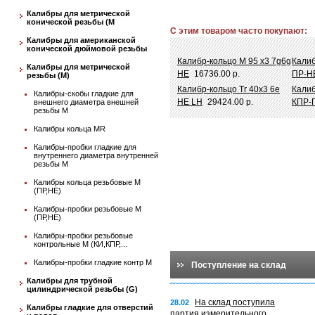
Калибры для метрической
конической резьбы (М
С этим товаром часто покупают:
Калибры для американской
конической дюймовой резьбы
Калибр-кольцо М 95 х3 7g6g
Калиб
Калибры для метрической
НЕ
16736.00 р.
ПР-Н
резьбы (М)
Калибр-кольцо Tr 40х3 6e
Калиб
Калибры-скобы гладкие для
НЕ LH
29424.00 р.
КПР-
внешнего диаметра внешней
резьбы М
Калибры кольца MR
Калибры-пробки гладкие для
внутреннего диаметра внутренней
резьбы М
Калибры кольца резьбовые М
(ПР,НЕ)
Калибры-пробки резьбовые М
(ПР,НЕ)
Калибры-пробки резьбовые
контрольные М (КИ,КПР,...
Калибры-пробки гладкие контр М
Поступление на склад
Калибры для трубной
цилиндрической резьбы (G)
На склад поступила
28.02
Калибры гладкие для отверстий
партия измерительного