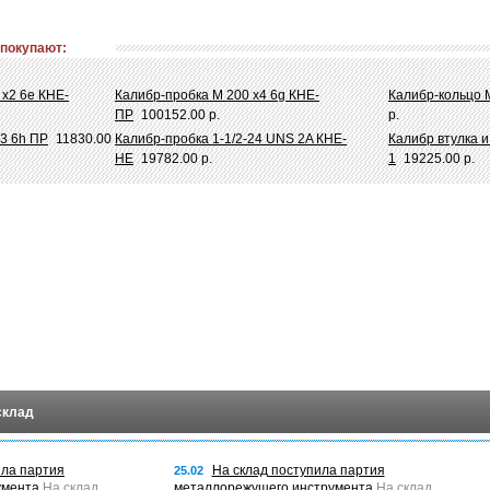
 покупают:
 х2 6e КНЕ-
Калибр-пробка М 200 х4 6g КНЕ-
Калибр-кольцо М
ПР
100152.00 р.
р.
х3 6h ПР
11830.00
Калибр-пробка 1-1/2-24 UNS 2A КНЕ-
Калибр втулка и
НЕ
19782.00 р.
1
19225.00 р.
склад
ила партия
На склад поступила партия
25.02
умента
На склад
металлорежущего инструмента
На склад