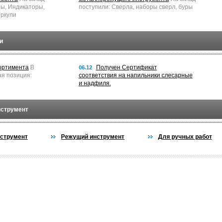
ры, Индикаторы,
поступили: Сверла, наборы сверл, буры
ркули
и
ортимента
В
Получен Сертификат
06.12
ая позиция:
соответствия на напильники слесарные
и надфиля.
нструмент
струмент
Режущий инструмент
Для ручных работ