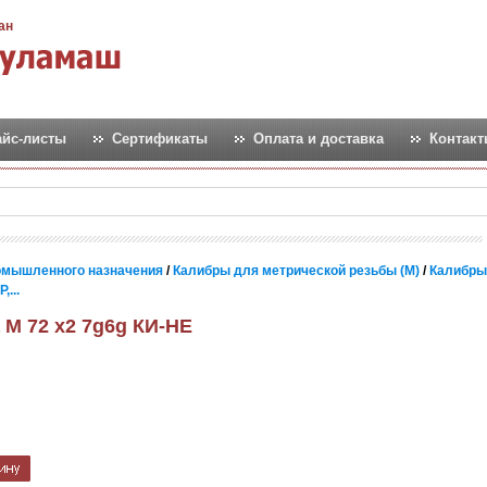
ан
айс-листы
Сертификаты
Оплата и доставка
Контак
омышленного назначения
/
Калибры для метрической резьбы (М)
/
Калибры
...
 М 72 х2 7g6g КИ-НЕ