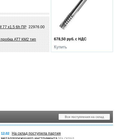
 77 х1.5 6h ПР
22976.00
678,50 руб. с НДС
 пробка АТ7 КМ2 тип
Купить
Все поступления на склад
На склад поступила партия
12.02
металлорежущего инструмента
На склад