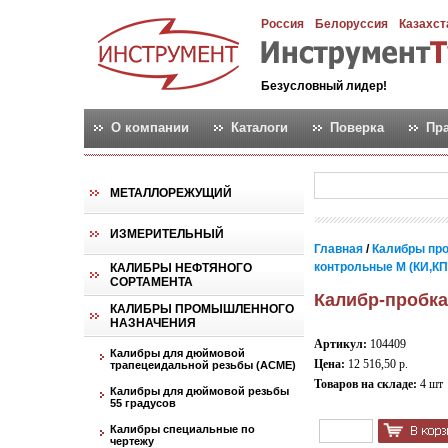
Россия
Белоруссия
Казахст
Безусловный лидер!
О компании
Каталоги
Поверка
Пр
МЕТАЛЛОРЕЖУЩИЙ
ИЗМЕРИТЕЛЬНЫЙ
Главная
/
Калибры пр
контрольные М (КИ,КПР,
КАЛИБРЫ НЕФТЯНОГО
СОРТАМЕНТА
Калибр-пробка
КАЛИБРЫ ПРОМЫШЛЕННОГО
НАЗНАЧЕНИЯ
Артикул:
104409
Калибры для дюймовой
Цена:
12 516,50 р.
трапецеидальной резьбы (АСМЕ)
Товаров на складе:
4 шт
Калибры для дюймовой резьбы
55 градусов
Калибры специальные по
чертежу