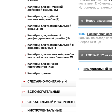
и валов
поступили: Глубиноме
Калибры для конической
Нутромеры, Штангенци
дюймовой резьбы (K)
Калибры для трубной
конической резьбы (R)
Новости компани
Калибры для трапецеидальной
резьбы (Tr)
Расширение асс
13.02
Калибры для дюймовой
наличии на складе нов
унифицированной резьбы (U)
Сверла к/х и ц/х
Калибры для трапецеидальной p-
заходной резьбы (T)
Калибры для конической резьбы
ГОСТы И ТУ на и
вентилей и газовых баллонов W
Калибры для конусов
инструментов (КМ)
Измерительный ин
Калибры прочие
СЛЕСАРНО-МОНТАЖНЫЙ
ВСПОМОГАТЕЛЬНЫЙ
СТРОИТЕЛЬНЫЙ ИНСТРУМЕНТ
ИНСТРУМЕНТАЛЬНЫЕ