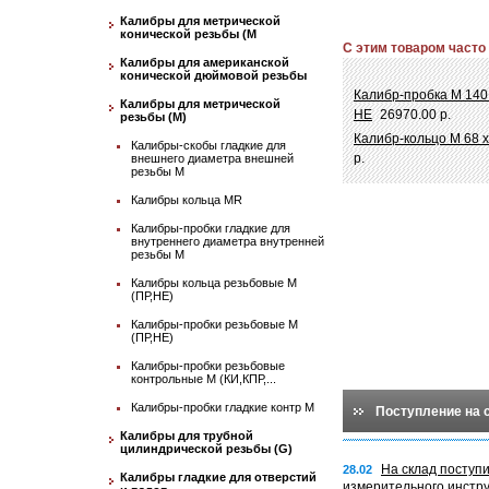
Калибры для метрической
конической резьбы (М
С этим товаром часто
Калибры для американской
конической дюймовой резьбы
Калибр-пробка М 140
Калибры для метрической
НЕ
26970.00 р.
резьбы (М)
Калибр-кольцо М 68 
Калибры-скобы гладкие для
р.
внешнего диаметра внешней
резьбы М
Калибры кольца MR
Калибры-пробки гладкие для
внутреннего диаметра внутренней
резьбы М
Калибры кольца резьбовые М
(ПР,НЕ)
Калибры-пробки резьбовые М
(ПР,НЕ)
Калибры-пробки резьбовые
контрольные М (КИ,КПР,...
Калибры-пробки гладкие контр М
Поступление на 
Калибры для трубной
цилиндрической резьбы (G)
На склад поступ
28.02
Калибры гладкие для отверстий
измерительного инстр