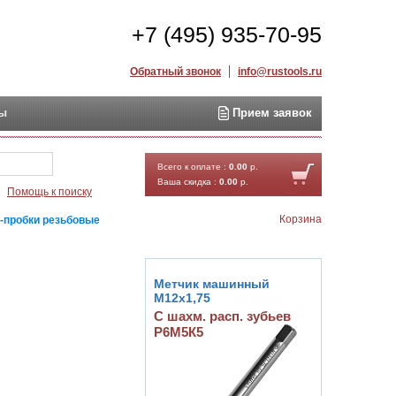
+7 (495) 935-70-95
Обратный звонок
info@rustools.ru
ты
Прием заявок
Найти
Всего к оплате :
0.00
р.
Ваша скидка :
0.00
р.
Помощь к поиску
Корзина
-пробки резьбовые
Метчик машинный
М12х1,75
С шахм. расп. зубьев
Р6М5К5