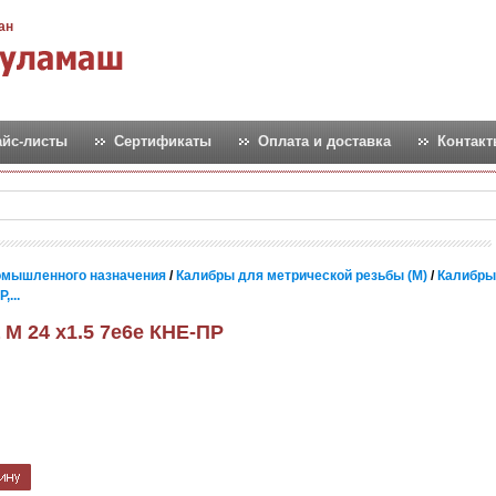
ан
айс-листы
Сертификаты
Оплата и доставка
Контак
омышленного назначения
/
Калибры для метрической резьбы (М)
/
Калибры
...
 М 24 х1.5 7e6e КНЕ-ПР