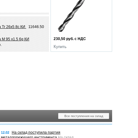
 Tr 26х5 8c КИ
11646.50
230,50 руб. с НДС
 М 95 х1.5 6g КИ
.
Купить
Все поступления на склад
На склад поступила партия
12.02
металлорежущего инструмента
На склад