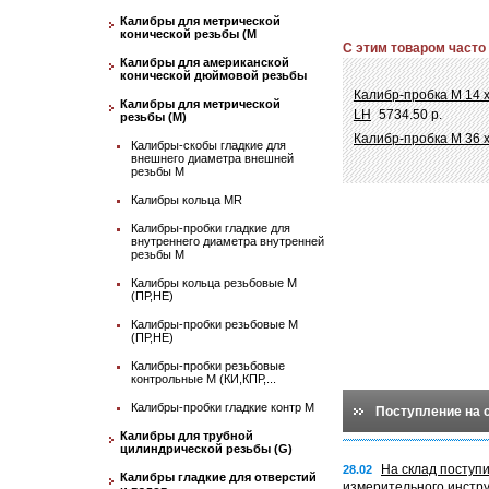
Калибры для метрической
конической резьбы (М
С этим товаром часто
Калибры для американской
конической дюймовой резьбы
Калибр-пробка М 14 
Калибры для метрической
LH
5734.50 р.
резьбы (М)
Калибр-пробка М 36 
Калибры-скобы гладкие для
внешнего диаметра внешней
резьбы М
Калибры кольца MR
Калибры-пробки гладкие для
внутреннего диаметра внутренней
резьбы М
Калибры кольца резьбовые М
(ПР,НЕ)
Калибры-пробки резьбовые М
(ПР,НЕ)
Калибры-пробки резьбовые
контрольные М (КИ,КПР,...
Калибры-пробки гладкие контр М
Поступление на 
Калибры для трубной
цилиндрической резьбы (G)
На склад поступ
28.02
Калибры гладкие для отверстий
измерительного инстр