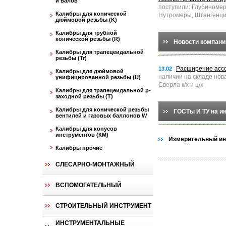
и валов
поступили: Глубиноме
Калибры для конической
Нутромеры, Штангенци
дюймовой резьбы (K)
Калибры для трубной
конической резьбы (R)
Новости компани
Калибры для трапецеидальной
резьбы (Tr)
Расширение асс
13.02
Калибры для дюймовой
наличии на складе нов
унифицированной резьбы (U)
Сверла к/х и ц/х
Калибры для трапецеидальной p-
заходной резьбы (T)
Калибры для конической резьбы
ГОСТы И ТУ на и
вентилей и газовых баллонов W
Калибры для конусов
инструментов (КМ)
Измерительный ин
Калибры прочие
СЛЕСАРНО-МОНТАЖНЫЙ
ВСПОМОГАТЕЛЬНЫЙ
СТРОИТЕЛЬНЫЙ ИНСТРУМЕНТ
ИНСТРУМЕНТАЛЬНЫЕ