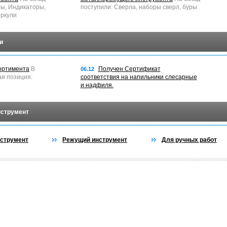
ры, Индикаторы,
поступили: Сверла, наборы сверл, буры
ркули
и
ортимента
В
Получен Сертификат
06.12
ая позиция:
соответствия на напильники слесарные
и надфиля.
нструмент
струмент
Режущий инструмент
Для ручных работ