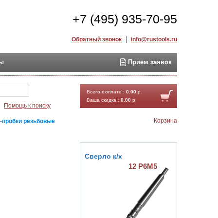
+7 (495) 935-70-95
Обратный звонок
info@rustools.ru
ты
Прием заявок
Найти
Всего к оплате :
0.00
р.
Ваша скидка :
0.00
р.
Помощь к поиску
Корзина
-пробки резьбовые
Сверло к/х
12 Р6М5