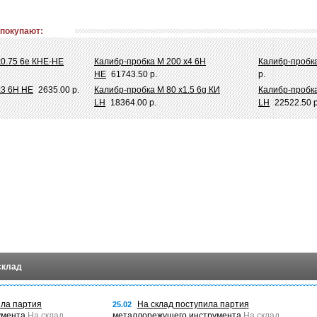
 покупают:
х0.75 6e КНЕ-НЕ
Калибр-пробка М 200 х4 6Н
Калибр-пробка
НЕ
61743.50 р.
р.
х3 6Н НЕ
2635.00 р.
Калибр-пробка М 80 х1.5 6g КИ
Калибр-пробка
LH
18364.00 р.
LH
22522.50 р
склад
ила партия
На склад поступила партия
25.02
умента
На склад
металлорежущего инструмента
На склад