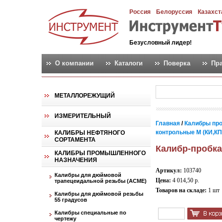
Россия
Белоруссия
Казахст
Безусловный лидер!
О компании
Каталоги
Поверка
Пр
МЕТАЛЛОРЕЖУЩИЙ
ИЗМЕРИТЕЛЬНЫЙ
Главная
/
Калибры пр
контрольные М (КИ,КПР,
КАЛИБРЫ НЕФТЯНОГО
СОРТАМЕНТА
Калибр-пробка
КАЛИБРЫ ПРОМЫШЛЕННОГО
НАЗНАЧЕНИЯ
Артикул:
103740
Калибры для дюймовой
Цена:
4 014,50 р.
трапецеидальной резьбы (АСМЕ)
Товаров на складе:
1 шт
Калибры для дюймовой резьбы
55 градусов
Калибры специальные по
чертежу