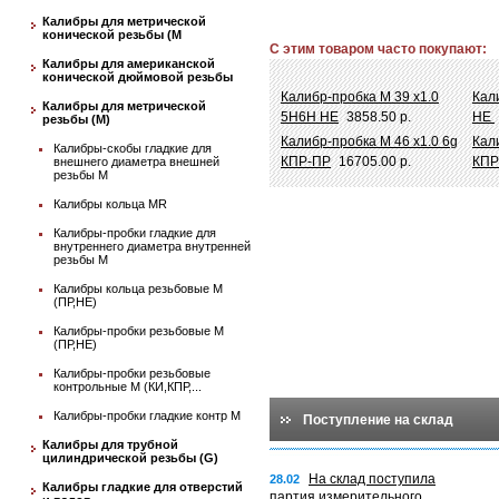
Калибры для метрической
конической резьбы (М
С этим товаром часто покупают:
Калибры для американской
конической дюймовой резьбы
Калибр-пробка М 39 х1.0
Кал
Калибры для метрической
5Н6Н НЕ
3858.50 р.
НЕ
резьбы (М)
Калибр-пробка М 46 х1.0 6g
Кал
Калибры-скобы гладкие для
КПР-ПР
16705.00 р.
КПР
внешнего диаметра внешней
резьбы М
Калибры кольца MR
Калибры-пробки гладкие для
внутреннего диаметра внутренней
резьбы М
Калибры кольца резьбовые М
(ПР,НЕ)
Калибры-пробки резьбовые М
(ПР,НЕ)
Калибры-пробки резьбовые
контрольные М (КИ,КПР,...
Калибры-пробки гладкие контр М
Поступление на склад
Калибры для трубной
цилиндрической резьбы (G)
На склад поступила
28.02
Калибры гладкие для отверстий
партия измерительного