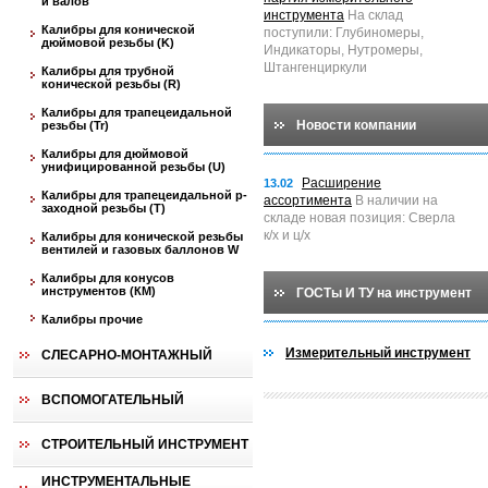
и валов
инструмента
На склад
Калибры для конической
поступили: Глубиномеры,
дюймовой резьбы (K)
Индикаторы, Нутромеры,
Штангенциркули
Калибры для трубной
конической резьбы (R)
Калибры для трапецеидальной
Новости компании
резьбы (Tr)
Калибры для дюймовой
унифицированной резьбы (U)
Расширение
13.02
Калибры для трапецеидальной p-
ассортимента
В наличии на
заходной резьбы (T)
складе новая позиция: Сверла
к/х и ц/х
Калибры для конической резьбы
вентилей и газовых баллонов W
Калибры для конусов
инструментов (КМ)
ГОСТы И ТУ на инструмент
Калибры прочие
Измерительный инструмент
СЛЕСАРНО-МОНТАЖНЫЙ
ВСПОМОГАТЕЛЬНЫЙ
СТРОИТЕЛЬНЫЙ ИНСТРУМЕНТ
ИНСТРУМЕНТАЛЬНЫЕ