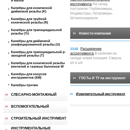
и валов
инструмента
На склад
Калибры для конической
поступили: Глубиномеры,
дюймовой резьбы (K)
Индикаторы, Нутромеры,
Штангенциркули
Калибры для трубной
конической резьбы (R)
Калибры для трапецеидальной
Новости компании
резьбы (Tr)
Калибры для дюймовой
унифицированной резьбы (U)
Расширение
13.02
Калибры для трапецеидальной p-
ассортимента
В наличии на
заходной резьбы (T)
складе новая позиция: Сверла
к/х и ц/х
Калибры для конической резьбы
вентилей и газовых баллонов W
Калибры для конусов
инструментов (КМ)
ГОСТы И ТУ на инструмент
Калибры прочие
Измерительный инструмент
СЛЕСАРНО-МОНТАЖНЫЙ
ВСПОМОГАТЕЛЬНЫЙ
СТРОИТЕЛЬНЫЙ ИНСТРУМЕНТ
ИНСТРУМЕНТАЛЬНЫЕ