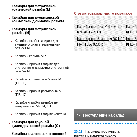
Калибры для метрической
конической резьбы (М
С этим товаром часто покупают:
Калибры для американской
конической дюймовой резьбы
Калибр-пробка М 6.0х0.5 6e
Калиб
Калибры для метрической
КИ
4014.50 р.
КПР-
резьбы (М)
Калибр-пробка глад 80 Н11
Калиб
Калибры-скобы гладкие для
ПР
10679.50 р.
КНЕ-
внешнего диаметра внешней
резьбы М
Калибры кольца MR
Калибры-пробки гладкие для
внутреннего диаметра внутренней
резьбы М
Калибры кольца резьбовые М
(ПР,НЕ)
Калибры-пробки резьбовые М
(ПР,НЕ)
Калибры-пробки резьбовые
контрольные М (КИ,КПР,...
Калибры-пробки гладкие контр М
Поступление на склад
Калибры для трубной
цилиндрической резьбы (G)
На склад поступила
28.02
Калибры гладкие для отверстий
партия измерительного