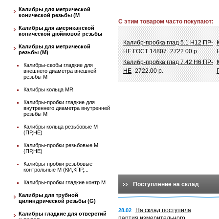
Калибры для метрической
конической резьбы (М
С этим товаром часто покупают:
Калибры для американской
конической дюймовой резьбы
Калибр-пробка глад 5.1 Н12 ПР-
Калибры для метрической
НЕ ГОСТ 14807
2722.00 р.
резьбы (М)
Калибр-пробка глад 7.42 Н6 ПР-
Калибры-скобы гладкие для
НЕ
2722.00 р.
внешнего диаметра внешней
резьбы М
Калибры кольца MR
Калибры-пробки гладкие для
внутреннего диаметра внутренней
резьбы М
Калибры кольца резьбовые М
(ПР,НЕ)
Калибры-пробки резьбовые М
(ПР,НЕ)
Калибры-пробки резьбовые
контрольные М (КИ,КПР,...
Калибры-пробки гладкие контр М
Поступление на склад
Калибры для трубной
цилиндрической резьбы (G)
На склад поступила
28.02
Калибры гладкие для отверстий
партия измерительного