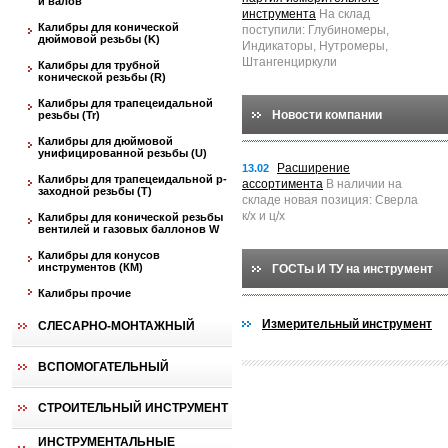
и валов
инструмента
На склад
Калибры для конической
поступили: Глубиномеры,
дюймовой резьбы (K)
Индикаторы, Нутромеры,
Штангенциркули
Калибры для трубной
конической резьбы (R)
Калибры для трапецеидальной
Новости компании
резьбы (Tr)
Калибры для дюймовой
унифицированной резьбы (U)
Расширение
13.02
Калибры для трапецеидальной p-
ассортимента
В наличии на
заходной резьбы (T)
складе новая позиция: Сверла
к/х и ц/х
Калибры для конической резьбы
вентилей и газовых баллонов W
Калибры для конусов
инструментов (КМ)
ГОСТы И ТУ на инструмент
Калибры прочие
Измерительный инструмент
СЛЕСАРНО-МОНТАЖНЫЙ
ВСПОМОГАТЕЛЬНЫЙ
СТРОИТЕЛЬНЫЙ ИНСТРУМЕНТ
ИНСТРУМЕНТАЛЬНЫЕ