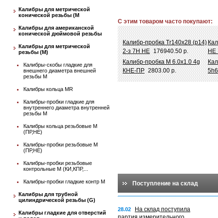
Калибры для метрической
конической резьбы (М
С этим товаром часто покупают:
Калибры для американской
конической дюймовой резьбы
Калибр-пробка Tr140х28 (р14)
Кал
Калибры для метрической
2-з 7Н НЕ
176940.50 р.
НЕ
резьбы (М)
Калибр-пробка М 6.0х1.0 4g
Кал
Калибры-скобы гладкие для
КНЕ-ПР
2803.00 р.
5h6
внешнего диаметра внешней
резьбы М
Калибры кольца MR
Калибры-пробки гладкие для
внутреннего диаметра внутренней
резьбы М
Калибры кольца резьбовые М
(ПР,НЕ)
Калибры-пробки резьбовые М
(ПР,НЕ)
Калибры-пробки резьбовые
контрольные М (КИ,КПР,...
Калибры-пробки гладкие контр М
Поступление на склад
Калибры для трубной
цилиндрической резьбы (G)
На склад поступила
28.02
Калибры гладкие для отверстий
партия измерительного