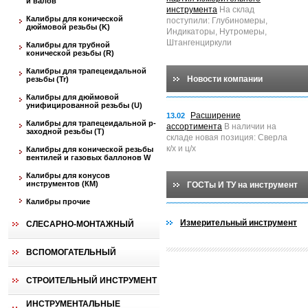
и валов
инструмента
На склад
Калибры для конической
поступили: Глубиномеры,
дюймовой резьбы (K)
Индикаторы, Нутромеры,
Штангенциркули
Калибры для трубной
конической резьбы (R)
Калибры для трапецеидальной
Новости компании
резьбы (Tr)
Калибры для дюймовой
унифицированной резьбы (U)
Расширение
13.02
Калибры для трапецеидальной p-
ассортимента
В наличии на
заходной резьбы (T)
складе новая позиция: Сверла
к/х и ц/х
Калибры для конической резьбы
вентилей и газовых баллонов W
Калибры для конусов
инструментов (КМ)
ГОСТы И ТУ на инструмент
Калибры прочие
Измерительный инструмент
СЛЕСАРНО-МОНТАЖНЫЙ
ВСПОМОГАТЕЛЬНЫЙ
СТРОИТЕЛЬНЫЙ ИНСТРУМЕНТ
ИНСТРУМЕНТАЛЬНЫЕ