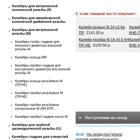
Калибры для метрической
конической резьбы (М
С этим товаром часто покупают:
Калибры для американской
конической дюймовой резьбы
Калибр-кольцо М 24 х2 6e
Калиб
Калибры для метрической
ПР
2141.00 р.
КНЕ-
резьбы (М)
Калибр-пробка М 18 х0.5 6Н
Калиб
Калибры-скобы гладкие для
ПР-НЕ
4109.50 р.
КНЕ-
внешнего диаметра внешней
резьбы М
Калибры кольца MR
Калибры-пробки гладкие для
внутреннего диаметра внутренней
резьбы М
Калибры кольца резьбовые М
(ПР,НЕ)
Калибры-пробки резьбовые М
(ПР,НЕ)
Калибры-пробки резьбовые
контрольные М (КИ,КПР,...
Калибры-пробки гладкие контр М
Поступление на склад
Калибры для трубной
цилиндрической резьбы (G)
На склад поступила
28.02
Калибры гладкие для отверстий
партия измерительного