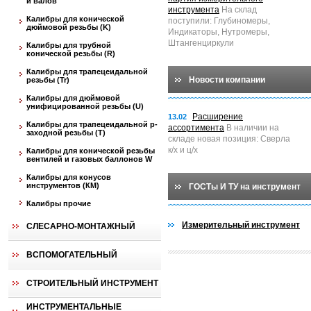
и валов
инструмента
На склад
Калибры для конической
поступили: Глубиномеры,
дюймовой резьбы (K)
Индикаторы, Нутромеры,
Штангенциркули
Калибры для трубной
конической резьбы (R)
Калибры для трапецеидальной
Новости компании
резьбы (Tr)
Калибры для дюймовой
унифицированной резьбы (U)
Расширение
13.02
Калибры для трапецеидальной p-
ассортимента
В наличии на
заходной резьбы (T)
складе новая позиция: Сверла
к/х и ц/х
Калибры для конической резьбы
вентилей и газовых баллонов W
Калибры для конусов
инструментов (КМ)
ГОСТы И ТУ на инструмент
Калибры прочие
Измерительный инструмент
СЛЕСАРНО-МОНТАЖНЫЙ
ВСПОМОГАТЕЛЬНЫЙ
СТРОИТЕЛЬНЫЙ ИНСТРУМЕНТ
ИНСТРУМЕНТАЛЬНЫЕ