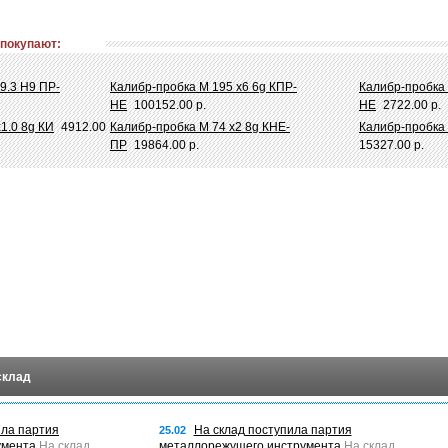
 покупают:
9.3 Н9 ПР-
Калибр-пробка М 195 х6 6g КПР-
Калибр-пробка 
НЕ
100152.00 р.
НЕ
2722.00 р.
1.0 8g КИ
4912.00
Калибр-пробка М 74 х2 8g КНЕ-
Калибр-пробка 
ПР
19864.00 р.
15327.00 р.
склад
ила партия
На склад поступила партия
25.02
умента
На склад
металлорежущего инструмента
На склад