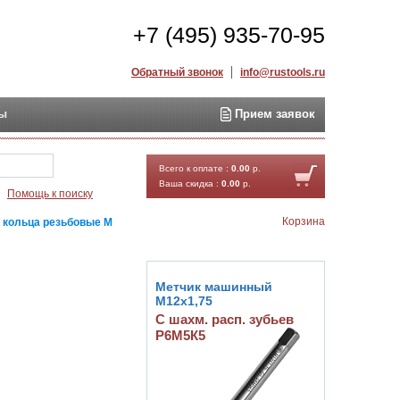
+7 (495) 935-70-95
Обратный звонок
info@rustools.ru
ты
Прием заявок
Найти
Всего к оплате :
0.00
р.
Ваша скидка :
0.00
р.
Помощь к поиску
Корзина
 кольца резьбовые М
Метчик машинный
М12х1,75
С шахм. расп. зубьев
Р6М5К5