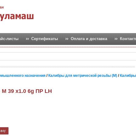
ан
айс-листы
Сертификаты
Оплата и доставка
Контак
омышленного назначения
/
Калибры для метрической резьбы (М)
/
Калибры
М 39 х1.0 6g ПР LH