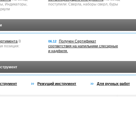
ры, Индикаторы,
поступили: Сверла, наборы сверл, буры
ркули
и
ортимента
В
Получен Сертификат
06.12
ая позиция:
соответствия на напильники слесарные
и надфиля.
нструмент
струмент
Режущий инструмент
Для ручных работ