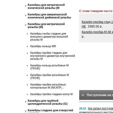
Калибры для метрической
конической резьбы (М
С этим товаром часто
Калибры для американской
конической дюймовой резьбы
Калибр-пробка глад 1
Калибры для метрической
НЕ
3385.00 р.
резьбы (М)
Калибр-пробка М 48 х
Калибры-скобы гладкие для
р.
внешнего диаметра внешней
резьбы М
Калибры кольца MR
Калибры-пробки гладкие для
внутреннего диаметра внутренней
резьбы М
Калибры кольца резьбовые М
(ПР,НЕ)
Калибры-пробки резьбовые М
(ПР,НЕ)
Калибры-пробки резьбовые
контрольные М (КИ,КПР,...
Калибры-пробки гладкие контр М
Поступление на 
Калибры для трубной
цилиндрической резьбы (G)
На склад поступ
28.02
Калибры гладкие для отверстий
измерительного инстр