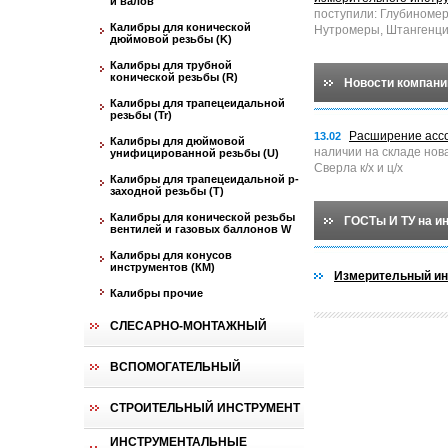
и валов
поступили: Глубиноме
Калибры для конической
Нутромеры, Штангенци
дюймовой резьбы (K)
Калибры для трубной
конической резьбы (R)
Новости компани
Калибры для трапецеидальной
резьбы (Tr)
Расширение асс
13.02
Калибры для дюймовой
наличии на складе нов
унифицированной резьбы (U)
Сверла к/х и ц/х
Калибры для трапецеидальной p-
заходной резьбы (T)
Калибры для конической резьбы
ГОСТы И ТУ на и
вентилей и газовых баллонов W
Калибры для конусов
инструментов (КМ)
Измерительный ин
Калибры прочие
СЛЕСАРНО-МОНТАЖНЫЙ
ВСПОМОГАТЕЛЬНЫЙ
СТРОИТЕЛЬНЫЙ ИНСТРУМЕНТ
ИНСТРУМЕНТАЛЬНЫЕ