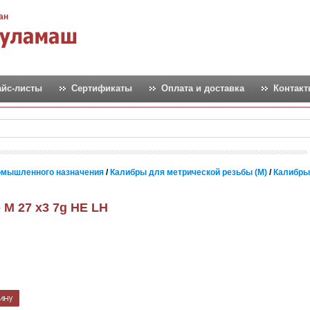
ан
айс-листы
Сертификаты
Оплата и доставка
Контак
омышленного назначения
/
Калибры для метрической резьбы (М)
/
Калибры
 М 27 х3 7g НЕ LH