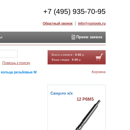
+7 (495) 935-70-95
Обратный звонок
info@rustools.ru
ты
Прием заявок
Найти
Всего к оплате :
0.00
р.
Ваша скидка :
0.00
р.
Помощь к поиску
Корзина
 кольца резьбовые М
Сверло к/х
12 Р6М5