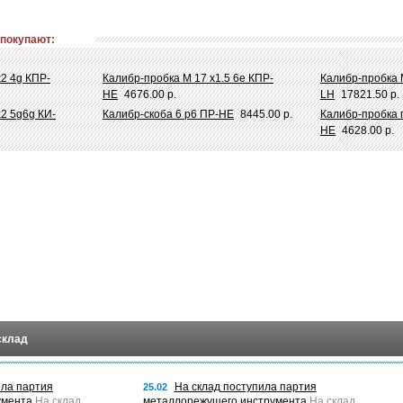
 покупают:
х2 4g КПР-
Калибр-пробка М 17 х1.5 6e КПР-
Калибр-пробка 
НЕ
4676.00 р.
LH
17821.50 р.
2 5g6g КИ-
Калибр-скоба 6 p6 ПР-НЕ
8445.00 р.
Калибр-пробка 
НЕ
4628.00 р.
склад
ила партия
На склад поступила партия
25.02
умента
На склад
металлорежущего инструмента
На склад