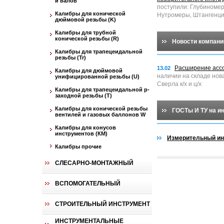
и валов
поступили: Глубиноме
Калибры для конической
Нутромеры, Штангенци
дюймовой резьбы (K)
Калибры для трубной
конической резьбы (R)
Новости компани
Калибры для трапецеидальной
резьбы (Tr)
Расширение асс
13.02
Калибры для дюймовой
наличии на складе нов
унифицированной резьбы (U)
Сверла к/х и ц/х
Калибры для трапецеидальной p-
заходной резьбы (T)
Калибры для конической резьбы
ГОСТы И ТУ на и
вентилей и газовых баллонов W
Калибры для конусов
инструментов (КМ)
Измерительный ин
Калибры прочие
СЛЕСАРНО-МОНТАЖНЫЙ
ВСПОМОГАТЕЛЬНЫЙ
СТРОИТЕЛЬНЫЙ ИНСТРУМЕНТ
ИНСТРУМЕНТАЛЬНЫЕ