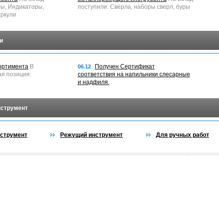
ры, Индикаторы,
поступили: Сверла, наборы сверл, буры
ркули
и
ортимента
В
Получен Сертификат
06.12
ая позиция:
соответствия на напильники слесарные
и надфиля.
нструмент
струмент
Режущий инструмент
Для ручных работ