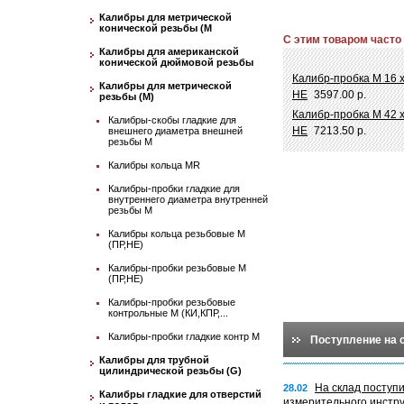
Калибры для метрической
конической резьбы (М
С этим товаром часто
Калибры для американской
конической дюймовой резьбы
Калибр-пробка М 16 
Калибры для метрической
НЕ
3597.00 р.
резьбы (М)
Калибр-пробка М 42 х
Калибры-скобы гладкие для
НЕ
7213.50 р.
внешнего диаметра внешней
резьбы М
Калибры кольца MR
Калибры-пробки гладкие для
внутреннего диаметра внутренней
резьбы М
Калибры кольца резьбовые М
(ПР,НЕ)
Калибры-пробки резьбовые М
(ПР,НЕ)
Калибры-пробки резьбовые
контрольные М (КИ,КПР,...
Калибры-пробки гладкие контр М
Поступление на 
Калибры для трубной
цилиндрической резьбы (G)
На склад поступ
28.02
Калибры гладкие для отверстий
измерительного инстр