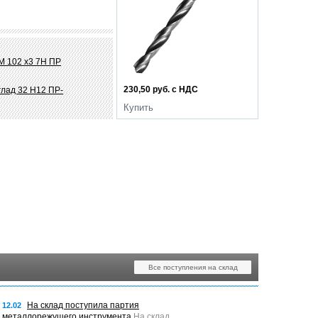
М 102 х3 7Н ПР
230,50 руб. с НДС
глад 32 Н12 ПР-
Купить
Все поступления на склад
На склад поступила партия
12.02
металлорежущего инструмента
На склад